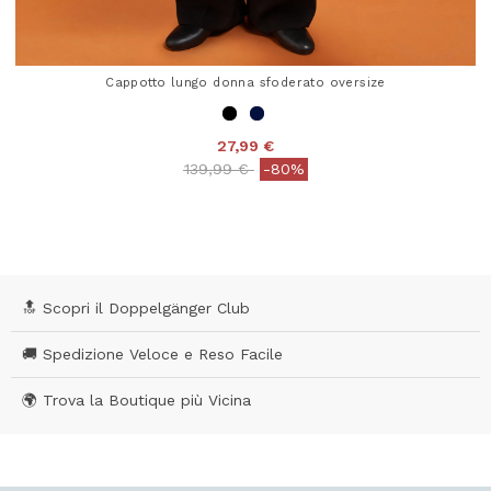
Cappotto lungo donna sfoderato oversize
27,99 €
Price reduced from
to
139,99 €
-80%
4,8 out of 5 Customer Rating
🔝 Scopri il Doppelgänger Club
🚚 Spedizione Veloce e Reso Facile
🌍 Trova la Boutique più Vicina