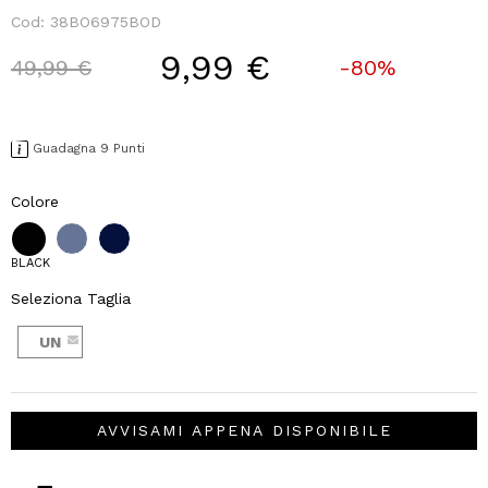
Cod:
38BO6975BOD
9,99 €
Price reduced from
to
49,99 €
-80%
Guadagna 9 Punti
Colore
BLACK
Seleziona Taglia
UN
AVVISAMI APPENA DISPONIBILE