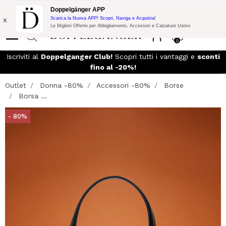
Promo Flash:
10% di Extra Sconto su 300€ di Acquisto con codice:
Doppelgänger APP
DOPPEL300
x
Scarica la Nuova APP! Scopri, Naviga e Acquista!
Le Migliori Offerte per Abbigliamento, Accessori e Calzature Uomo
0
so
Iscriviti al
Doppelganger Club!
Scopri tutti i vantaggi e
sconti
fino al -20%!
Outlet
Donna -80%
Accessori -80%
Borse
Borsa ...
- 80%