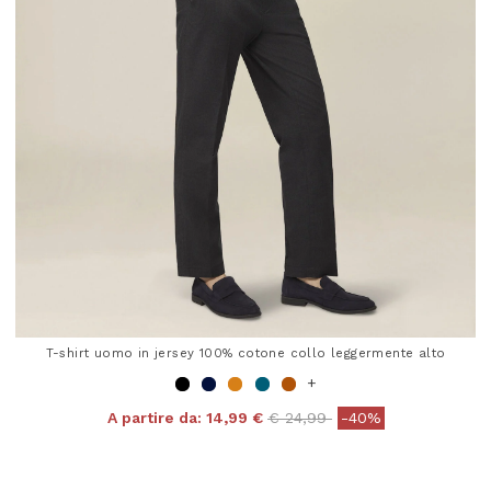
T-shirt uomo in jersey 100% cotone collo leggermente alto
+
Price reduced from
to
A partire da:
14,99 €
€ 24,99
-40%
4 out of 5 Customer Rating