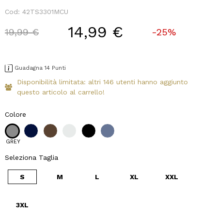
Cod:
42TS3301MCU
14,99 €
Price reduced from
to
19,99 €
-25%
Guadagna 14 Punti
Disponibilità limitata: altri 146 utenti hanno aggiunto
questo articolo al carrello!
Colore
GREY
Seleziona Taglia
S
M
L
XL
XXL
3XL