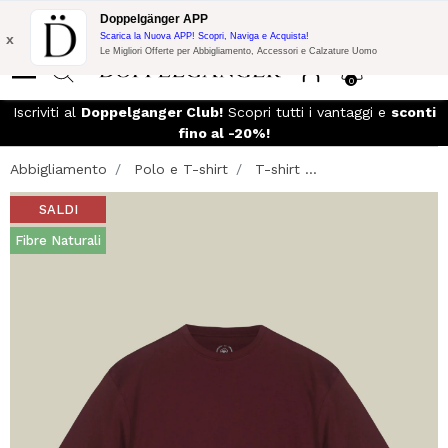
Promo Flash:
10% di Extra Sconto su 300€ di Acquisto con codice:
Doppelgänger APP
DOPPEL300
x
Scarica la Nuova APP! Scopri, Naviga e Acquista!
Le Migliori Offerte per Abbigliamento, Accessori e Calzature Uomo
0
so
Iscriviti al
Doppelganger Club!
Scopri tutti i vantaggi e
sconti
fino al -20%!
Abbigliamento
Polo e T-shirt
T-shirt ...
SALDI
Fibre Naturali