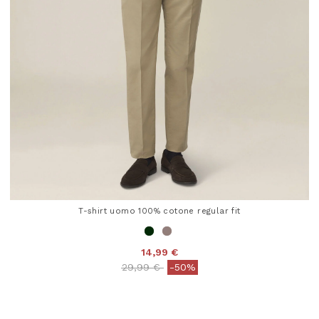
T-shirt uomo 100% cotone regular fit
14,99 €
Price reduced from
to
29,99 €
-50%
5 out of 5 Customer Rating