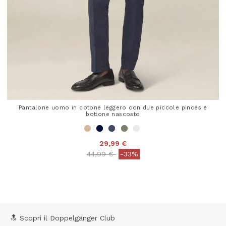
Pantalone uomo in cotone leggero con due piccole pinces e
bottone nascosto
29,99 €
Price reduced from
to
44,99 €
-33%
3,8 out of 5 Customer Rating
🔝 Scopri il Doppelgänger Club