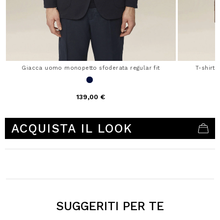
Giacca uomo monopetto sfoderata regular fit
T-shirt
139,00 €
3,3 out of 5 Customer Rating
ACQUISTA IL LOOK
SUGGERITI PER TE