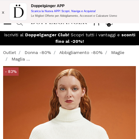
Promo Flash:
10% di Extra Sconto su 300€ di Acquisto con codice:
Doppelgänger APP
DOPPEL300
x
Scarica la Nuova APP! Scopri, Naviga e Acquista!
Le Migliori Offerte per Abbigliamento, Accessori e Calzature Uomo
0
so
Iscriviti al
Doppelganger Club!
Scopri tutti i vantaggi e
sconti
fino al -20%!
Outlet
Donna -80%
Abbigliamento -80%
Maglie
Maglia ...
- 83%