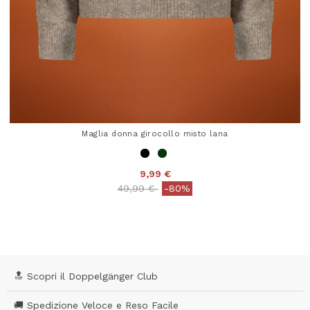
Maglia donna girocollo misto lana
9,99 €
Price reduced from
to
49,99 €
-80%
5 out of 5 Customer Rating
🔝 Scopri il Doppelgänger Club
🚚 Spedizione Veloce e Reso Facile