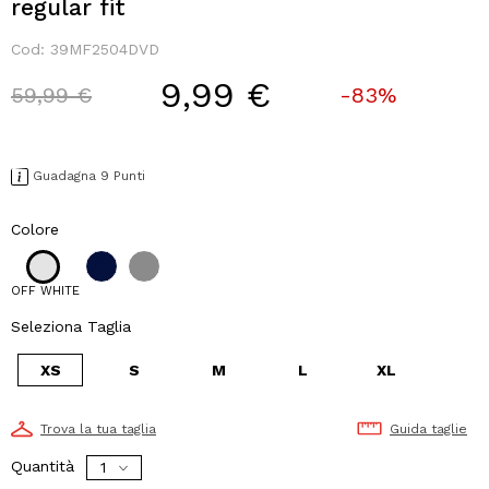
regular fit
Cod:
39MF2504DVD
9,99 €
Price reduced from
to
59,99 €
-83%
Guadagna 9 Punti
Colore
OFF WHITE
Seleziona Taglia
XS
S
M
L
XL
Trova la tua taglia
Guida taglie
Quantità