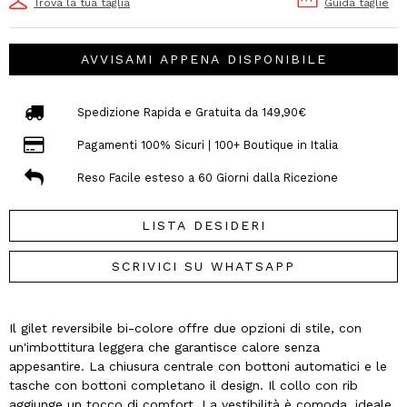
Trova la tua taglia
Guida taglie
AVVISAMI APPENA DISPONIBILE
Spedizione Rapida e Gratuita da 149,90€
Pagamenti 100% Sicuri | 100+ Boutique in Italia
Reso Facile esteso a 60 Giorni dalla Ricezione
LISTA DESIDERI
SCRIVICI SU WHATSAPP
Il gilet reversibile bi-colore offre due opzioni di stile, con
un'imbottitura leggera che garantisce calore senza
appesantire. La chiusura centrale con bottoni automatici e le
tasche con bottoni completano il design. Il collo con rib
aggiunge un tocco di comfort. La vestibilità è comoda, ideale