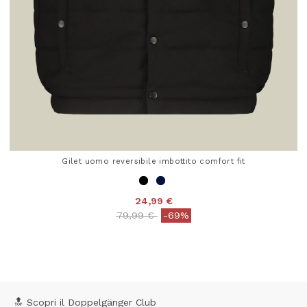
Gilet uomo reversibile imbottito comfort fit
24,99 €
Price reduced from
to
79,99 €
-69%
4,4 out of 5 Customer Rating
🔝 Scopri il Doppelgänger Club