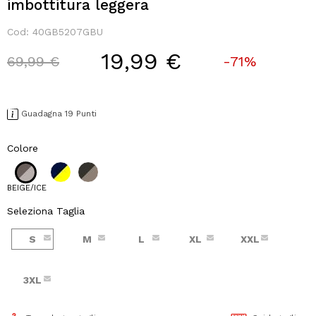
imbottitura leggera
Cod:
40GB5207GBU
19,99 €
Price reduced from
to
69,99 €
-71%
Guadagna 19 Punti
Colore
BEIGE/ICE
Seleziona Taglia
S
M
L
XL
XXL
3XL