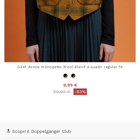
Gilet donna monopetto Wool Blend a quadri regular fit
9,99 €
Price reduced from
to
59,99 €
-83%
5 out of 5 Customer Rating
🔝 Scopri il Doppelgänger Club