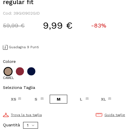
regular fit
Cod:
39GI0902GID
9,99 €
Price reduced from
to
59,99 €
-83%
Guadagna 9 Punti
Colore
CAMEL
Seleziona Taglia
XS
S
M
L
XL
Trova la tua taglia
Guida taglie
Quantità