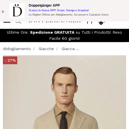
Spedizione Gratuita su Tutto!
10% di Extra Sconto su 300€ di
Doppelgänger APP
Acquisto con codice:
DOPPEL300
x
Scarica la Nuova APP! Scopri, Naviga e Acquista!
Le Migliori Offerte per Abbigliamento, Accessori e Calzature Uomo
0
Ultime Ore:
Spedizione GRATUITA
su Tutti i Prodotti! Reso
Facile 60 giorni!
Abbigliamento
Giacche
Giacca ...
- 27%