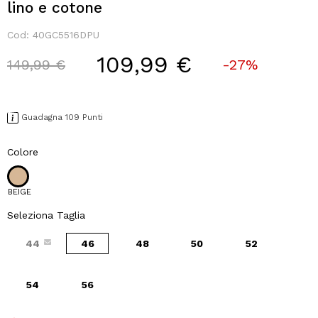
lino e cotone
Cod:
40GC5516DPU
109,99 €
Price reduced from
to
149,99 €
-27%
Guadagna 109 Punti
Colore
BEIGE
Seleziona Taglia
44
46
48
50
52
54
56