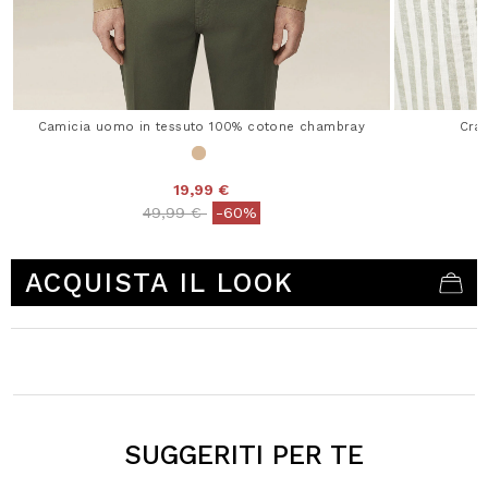
Camicia uomo in tessuto 100% cotone chambray
Crav
19,99 €
Price reduced from
to
49,99 €
-60%
3,7 out of 5 Customer Rating
ACQUISTA IL LOOK
SUGGERITI PER TE