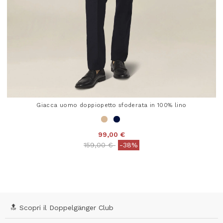
Giacca uomo doppiopetto sfoderata in 100% lino
99,00 €
Price reduced from
to
159,00 €
-38%
5 out of 5 Customer Rating
🔝 Scopri il Doppelgänger Club