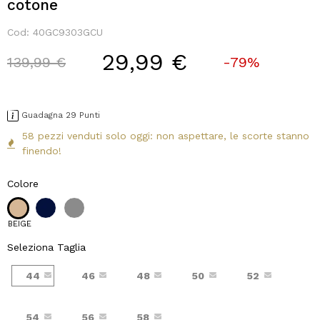
cotone
Cod:
40GC9303GCU
29,99 €
Price reduced from
to
139,99 €
-79%
Guadagna 29 Punti
58 pezzi venduti solo oggi: non aspettare, le scorte stanno
finendo!
Colore
BEIGE
Seleziona Taglia
44
46
48
50
52
54
56
58