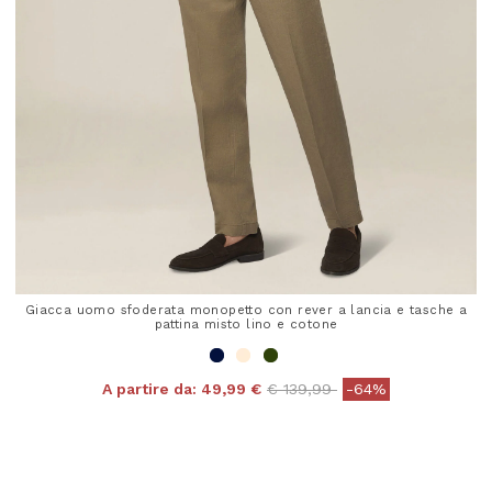
Giacca uomo sfoderata monopetto con rever a lancia e tasche a
pattina misto lino e cotone
Price reduced from
to
A partire da:
49,99 €
€ 139,99
-64%
4,8 out of 5 Customer Rating