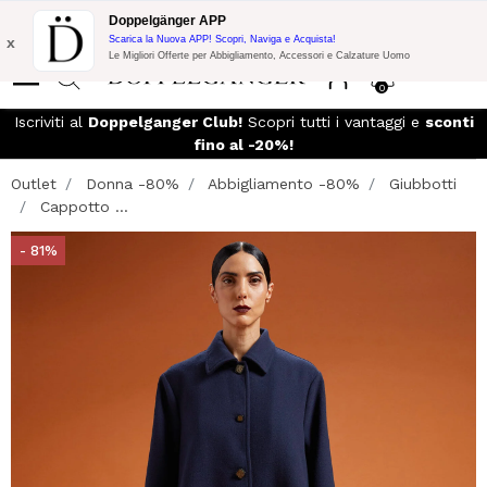
Promo Flash:
10% di Extra Sconto su 300€ di Acquisto con codice:
Doppelgänger APP
DOPPEL300
x
Scarica la Nuova APP! Scopri, Naviga e Acquista!
Le Migliori Offerte per Abbigliamento, Accessori e Calzature Uomo
0
so
Iscriviti al
Doppelganger Club!
Scopri tutti i vantaggi e
sconti
fino al -20%!
Outlet
Donna -80%
Abbigliamento -80%
Giubbotti
Cappotto ...
- 81%