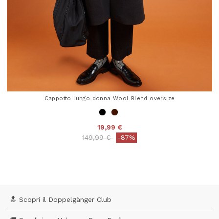
Cappotto lungo donna Wool Blend oversize
19,99 €
Price reduced from
to
149,99 €
-87%
4 out of 5 Customer Rating
🔝 Scopri il Doppelgänger Club