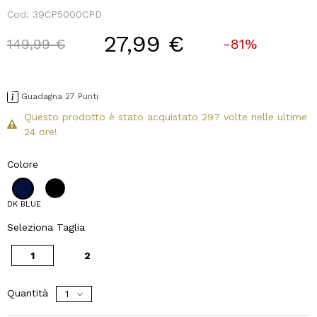
Cod:
39CP5000CPD
27,99 €
Price reduced from
to
149,99 €
-81%
Guadagna 27 Punti
Questo prodotto è stato acquistato 297 volte nelle ultime
24 ore!
Colore
DK BLUE
Seleziona Taglia
1
2
Quantità