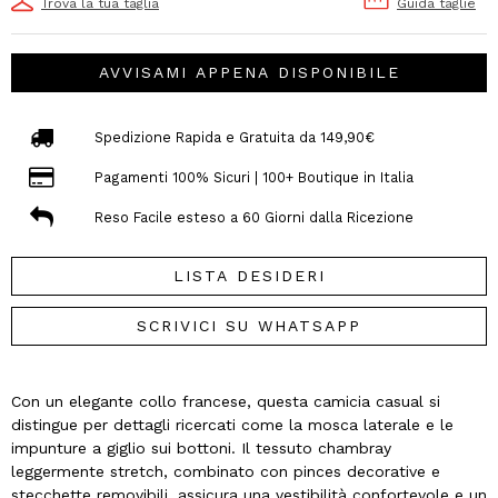
Trova la tua taglia
Guida taglie
AVVISAMI APPENA DISPONIBILE
Spedizione Rapida e Gratuita da 149,90€
Pagamenti 100% Sicuri | 100+ Boutique in Italia
Reso Facile esteso a 60 Giorni dalla Ricezione
LISTA DESIDERI
SCRIVICI SU WHATSAPP
Con un elegante collo francese, questa camicia casual si
distingue per dettagli ricercati come la mosca laterale e le
impunture a giglio sui bottoni. Il tessuto chambray
leggermente stretch, combinato con pinces decorative e
stecchette removibili, assicura una vestibilità confortevole e un