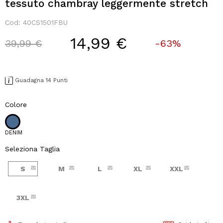
tessuto chambray leggermente stretch
Cod:
40CS1501FBU
14,99 €
Price reduced from
to
39,99 €
-63%
Guadagna 14 Punti
Colore
DENIM
Seleziona Taglia
S
M
L
XL
XXL
3XL