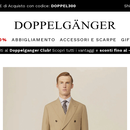
€ di Acquisto con codice:
DOPPEL300
Sh
80%
ABBIGLIAMENTO
ACCESSORI E SCARPE
GI
iti al
Doppelganger Club!
Scopri tutti i vantaggi e
sconti fino al