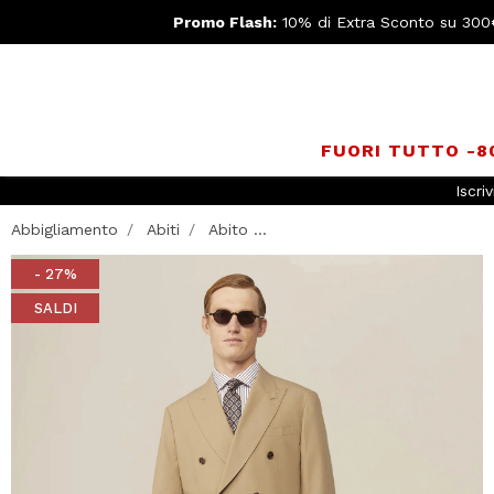
Promo Flash:
10% di Extra Sconto su 300
FUORI TUTTO -
Iscriv
Abbigliamento
Abiti
Abito ...
- 27%
SALDI