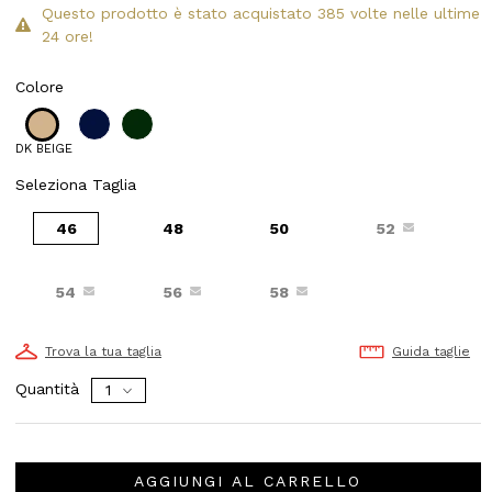
Questo prodotto è stato acquistato 385 volte nelle ultime
24 ore!
Colore
DK BEIGE
Seleziona Taglia
46
48
50
52
54
56
58
Trova la tua taglia
Guida taglie
Quantità
AGGIUNGI AL CARRELLO