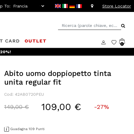
ip To:
Store Locator
FT CARD
OUTLET
0
 -20%!
Abito uomo doppiopetto tinta
unita regular fit
Cod: 42AB0720PEU
109,00 €
Price reduced from
to
149,00 €
-27%
Guadagna 109 Punti