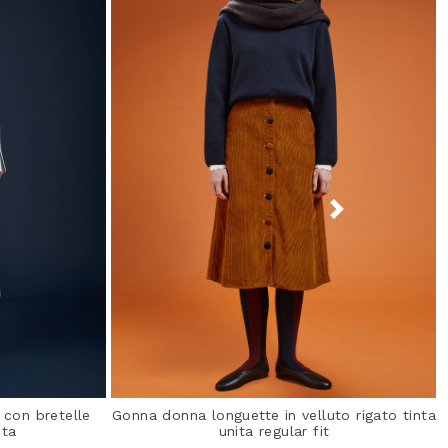
con bretelle
Gonna donna longuette in velluto rigato tinta
ita
unita regular fit