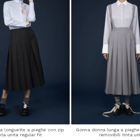
 longuette a pieghe con zip
Gonna donna lunga a pieghe 
nta unita regular fit
removibili tinta un