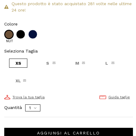
Questo prodotto è stato acquistato 281 volte nelle ultime
24 ore!
Colore
NUT
Seleziona Taglia
XS
S
M
L
XL
Trova la tua taglia
Guida taglie
Quantità
AGGIUNGI AL CARRELLO