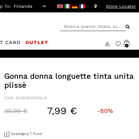
ip To:
Store Locator
FT CARD
OUTLET
0
Gonna donna longuette tinta unita
plissè
Cod: 40GO8000GLD
7,99 €
Price reduced from
to
39,99 €
-80%
Guadagna 7 Punti