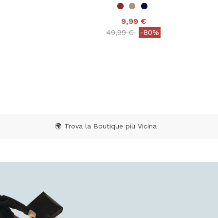
9,99 €
 from
Price reduced from
to
49,99 €
-80%
 Rating
5 out of 5 Customer Rating
🌍 Trova la Boutique più Vicina