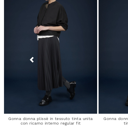
Gonna donna plissè in tessuto tinta unita
Gonna donna
con ricamo interno regular fit
ti