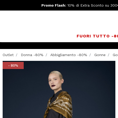
Promo Flash:
10% di Extra Sconto su 300
FUORI TUTTO -
Outlet
Donna -80%
Abbigliamento -80%
Gonne
Gon
- 80%