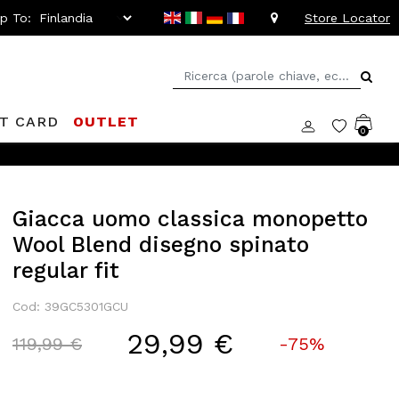
ip To:
Store Locator
FT CARD
OUTLET
0
Giacca uomo classica monopetto
Wool Blend disegno spinato
regular fit
Cod: 39GC5301GCU
29,99 €
Price reduced from
to
119,99 €
-75%