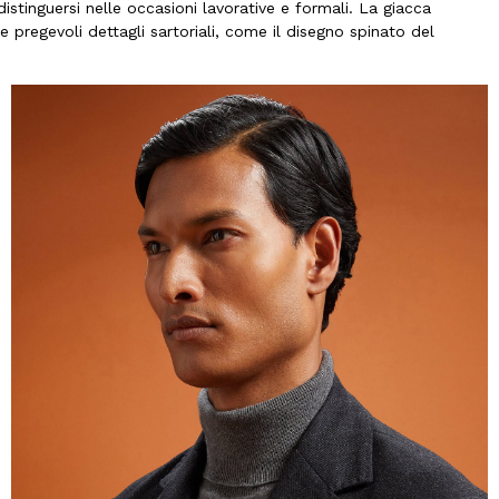
stinguersi nelle occasioni lavorative e formali. La giacca
 pregevoli dettagli sartoriali, come il disegno spinato del