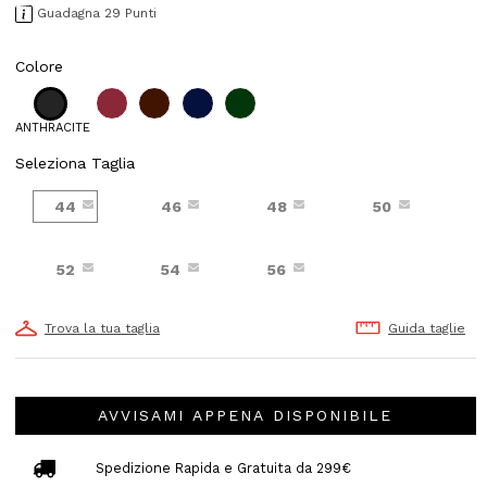
Guadagna 29 Punti
Colore
ANTHRACITE
Seleziona Taglia
44
46
48
50
52
54
56
Trova la tua taglia
Guida taglie
AVVISAMI APPENA DISPONIBILE
Spedizione Rapida e Gratuita da 299€