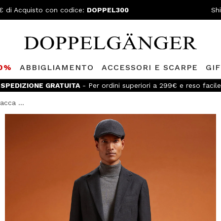
€ di Acquisto con codice:
DOPPEL300
Sh
80%
ABBIGLIAMENTO
ACCESSORI E SCARPE
GI
SPEDIZIONE GRATUITA
- Per ordini superiori a 299€ e reso facile
acca ...