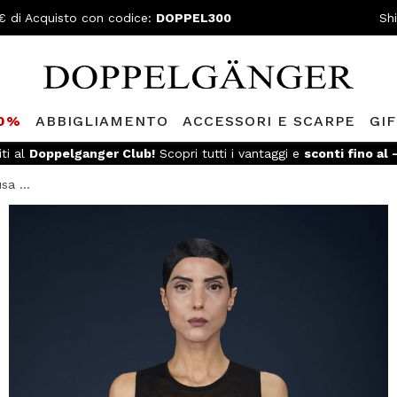
€ di Acquisto con codice:
DOPPEL300
Sh
80%
ABBIGLIAMENTO
ACCESSORI E SCARPE
GI
iti al
Doppelganger Club!
Scopri tutti i vantaggi e
sconti fino al
sa ...