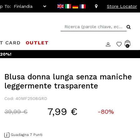
ip To:
Store Locator
FT CARD
OUTLET
0
 -20%!
Blusa donna lunga senza maniche
leggermente trasparente
Cod: 40MF2508GRD
7,99 €
Price reduced from
to
39,99 €
-80%
Guadagna 7 Punti