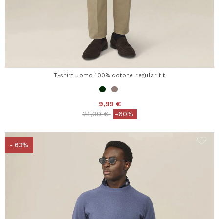
T-shirt uomo 100% cotone regular fit
9,99 €
Price reduced from
to
24,99 €
-60%
- 63%