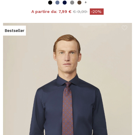
+
Price reduced from
to
A partire da:
7,99 €
€ 9,99
-20%
Bestseller