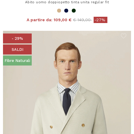
Abito uomo doppiopetto tinta unita regular fit
Price reduced from
to
A partire da:
109,00 €
€ 149,00
-27%
- 29%
SALDI
Fibre Naturali