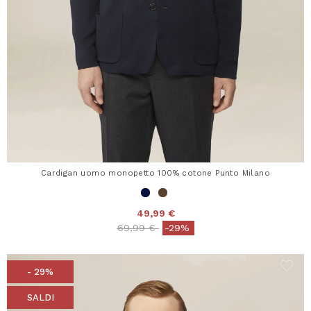
Cardigan uomo monopetto 100% cotone Punto Milano
49,99 €
Price reduced from
to
69,99 €
-29%
- 29%
SALDI