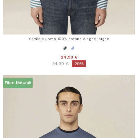
Camicia uomo 100% cotone a righe larghe
24,99 €
Price reduced from
to
34,99 €
-29%
Fibre Naturali