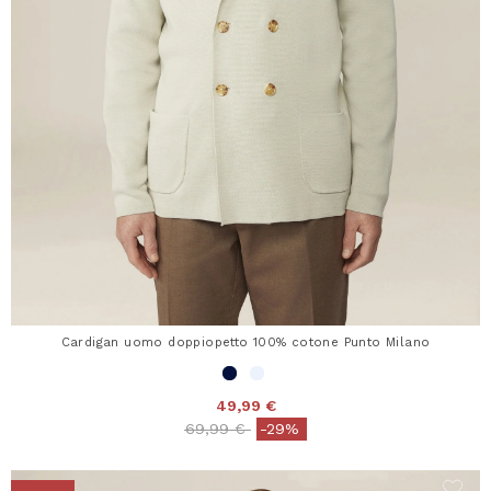
Cardigan uomo doppiopetto 100% cotone Punto Milano
49,99 €
Price reduced from
to
69,99 €
-29%