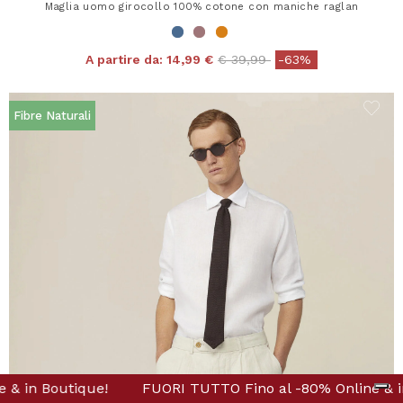
Maglia uomo girocollo 100% cotone con maniche raglan
Price reduced from
to
A partire da:
14,99 €
€ 39,99
-63%
Fibre Naturali
-80% Online & in Boutique!
TUTTO Fino al -80% Online & in Boutique!
FUORI TUTTO Fino al -80% Onl
FUORI TUTTO Fin