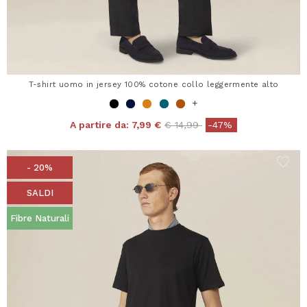
T-shirt uomo in jersey 100% cotone collo leggermente alto
+
Price reduced from
to
A partire da:
7,99 €
€ 14,99
-47%
- 20%
SALDI
Fibre Naturali