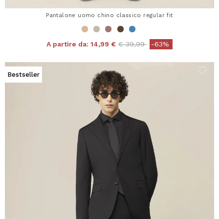
Pantalone uomo chino classico regular fit
Price reduced from
to
A partire da:
14,99 €
€ 39,99
-63%
Bestseller