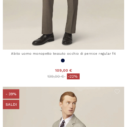
Abito uomo monopetto tessuto occhio di pernice regular fit
109,00 €
Price reduced from
to
139,00 €
-22%
- 39%
SALDI