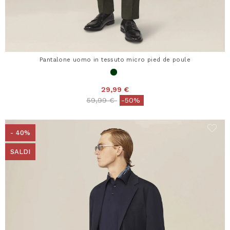
Pantalone uomo in tessuto micro pied de poule
29,99 €
Price reduced from
to
59,99 €
-50%
- 40%
SALDI