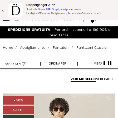
Promo Flash:
10% di Extra Sconto su 300€ di Acquisto con codice:
Doppelgänger APP
DOPPEL300
x
Scarica la Nuova APP! Scopri, Naviga e Acquista!
Le Migliori Offerte per Abbigliamento, Accessori e Calzature Uomo
0
SPEDIZIONE GRATUITA
- Per ordini superiori a 199,90€ e
reso facile
Home
Abbigliamento
Pantaloni
Pantaloni Classici
ORDINA PER
VISTA
USA I FILTRI
VEDI MODELLO
VEDI CAPO
- 50%
SALDI