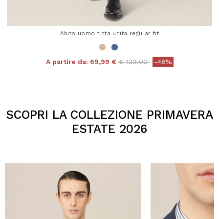
Abito uomo tinta unita regular fit
Price reduced from
to
A partire da:
69,99 €
€ 129,00
-46%
4,3 out of 5 Customer Rating
SCOPRI LA COLLEZIONE PRIMAVERA
ESTATE 2026