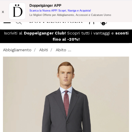
Promo Flash:
10% di Extra Sconto su 300€ di Acquisto con codice:
Doppelgänger APP
DOPPEL300
x
Scarica la Nuova APP! Scopri, Naviga e Acquista!
Le Migliori Offerte per Abbigliamento, Accessori e Calzature Uomo
0
so
Iscriviti al
Doppelganger Club!
Scopri tutti i vantaggi e
sconti
fino al -20%!
Abbigliamento
Abiti
Abito ...