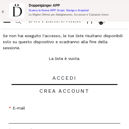
Promo Flash:
10% di Extra Sconto su 300€ di Acquisto con codice:
Doppelgänger APP
DOPPEL300
x
Scarica la Nuova APP! Scopri, Naviga e Acquista!
Le Migliori Offerte per Abbigliamento, Accessori e Calzature Uomo
0
Se non hai eseguito l'accesso, le tue liste risultano disponibili
solo su questo dispositivo e scadranno alla fine della
sessione.
La lista è vuota.
ACCEDI
CREA ACCOUNT
E-mail