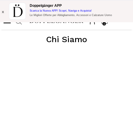
Spedizione Gratuita su Tutto!
10% di Extra Sconto su 300€ di
Doppelgänger APP
Acquisto con codice:
DOPPEL300
x
Scarica la Nuova APP! Scopri, Naviga e Acquista!
Le Migliori Offerte per Abbigliamento, Accessori e Calzature Uomo
0
Chi Siamo