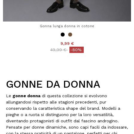
Gonna lunga donna in cotone
9,99 €
Price reduced from
to
49,99 €
-80%
GONNE DA DONNA
Le
gonne donna
di questa collezione si evolvono
allungandosi rispetto alle stagioni precedenti, pur
conservando la caratteristica shape del brand. Modelli a
pieghe o a ruota si distinguono per la loro versatilità,
diventando protagonisti di outfit dal fascino androgino.
Pensate per donne dinamiche, sono capi facili da indossare,
con la stessa praticità di un pantalone, perfetti per chi