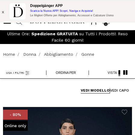
Spedizione Gratuita su Tutto!
10% di Extra Sconto su 300€ di
Doppelgänger APP
Acquisto con codice:
DOPPEL300
x
Scarica la Nuova APP! Scopri, Naviga e Acquista!
Le Migliori Offerte per Abbigliamento, Accessori e Calzature Uomo
0
Ultime Ore:
Spedizione GRATUITA
su Tutti i Prodotti! Reso
Facile 60 giorni!
Home
Donna
Abbigliamento
Gonne
ORDINA PER
VISTA
USA I FILTRI
VEDI MODELLO
VEDI CAPO
- 80%
Online only