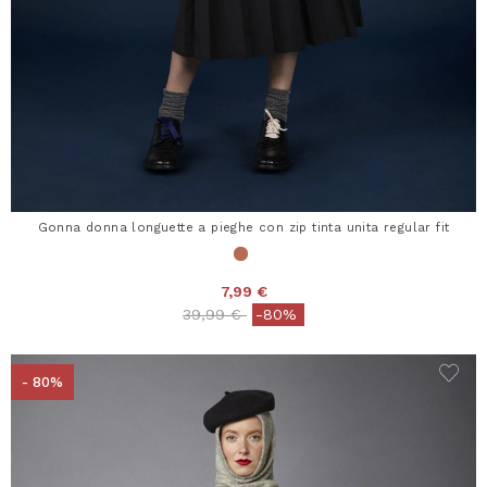
Gonna donna longuette a pieghe con zip tinta unita regular fit
7,99 €
Price reduced from
to
39,99 €
-80%
- 80%