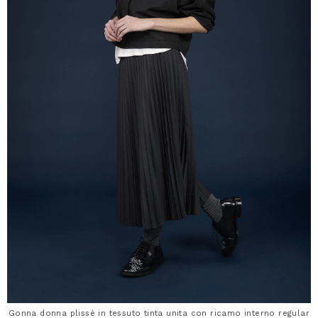
Gonna donna plissè in tessuto tinta unita con ricamo interno regular