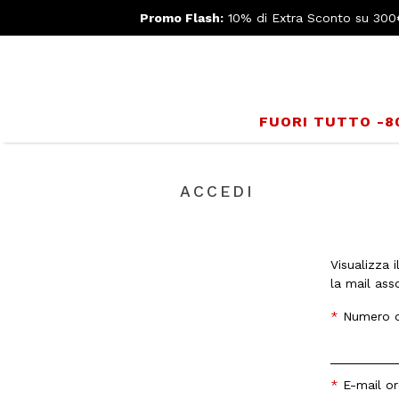
Promo Flash:
10% di Extra Sconto su 300
FUORI TUTTO -
ACCEDI
Visualizza 
la mail ass
Numero o
E-mail or