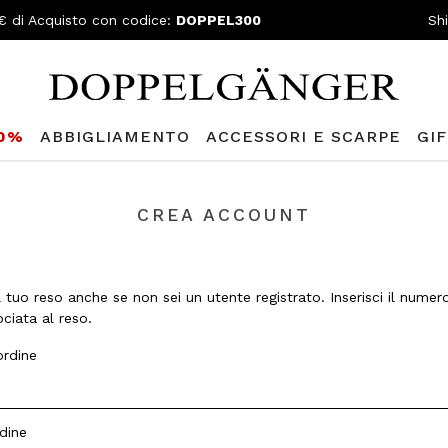
€ di Acquisto con codice:
DOPPEL300
Sh
80%
ABBIGLIAMENTO
ACCESSORI E SCARPE
GI
CREA ACCOUNT
il tuo reso anche se non sei un utente registrato. Inserisci il numer
ociata al reso.
rdine
dine