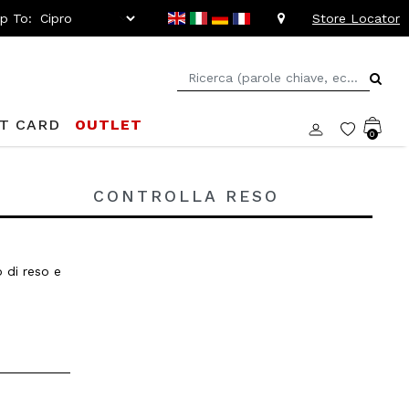
ip To:
Store Locator
FT CARD
OUTLET
0
CONTROLLA RESO
o di reso e