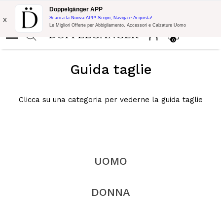
Promo Flash:
10% di Extra Sconto su 300€ di Acquisto con codice:
Doppelgänger APP
DOPPEL300
x
Scarica la Nuova APP! Scopri, Naviga e Acquista!
Le Migliori Offerte per Abbigliamento, Accessori e Calzature Uomo
0
Guida taglie
Clicca su una categoria per vederne la guida taglie
UOMO
DONNA