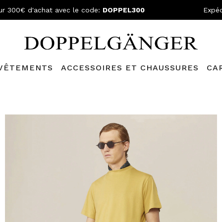
ur 300€ d'achat avec le code:
DOPPEL300
Expéd
VÊTEMENTS
ACCESSOIRES ET CHAUSSURES
CA
N GRATUITE
- Pour les commandes supérieures à 299,00€ et retou