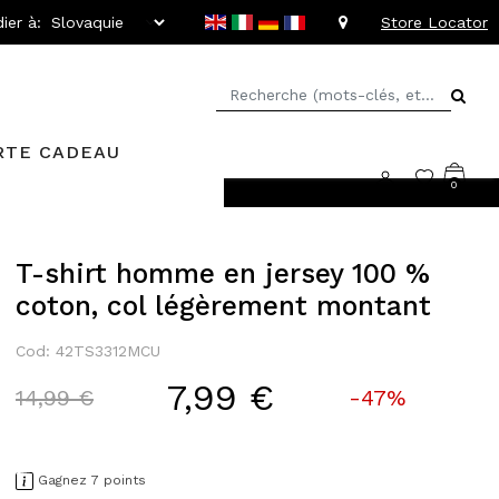
ier à:
Store Locator
RTE CADEAU
0
rs faciles
T-shirt homme en jersey 100 %
coton, col légèrement montant
Cod: 42TS3312MCU
7,99 €
Price reduced from
to
14,99 €
-47%
Gagnez 7 points