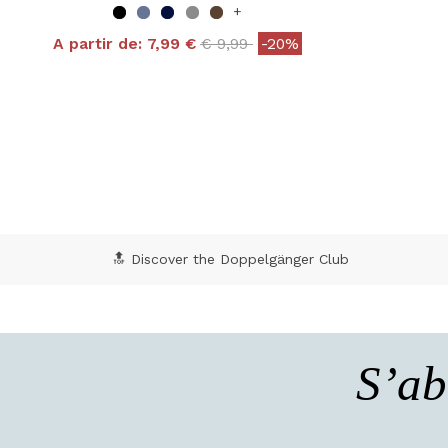
+
Price reduced from
to
A partir de:
7,99 €
€ 9,99
-20%
4,8 out of 5 Customer Rating
5 o
🔝 Discover the Doppelgänger Club
S’ab