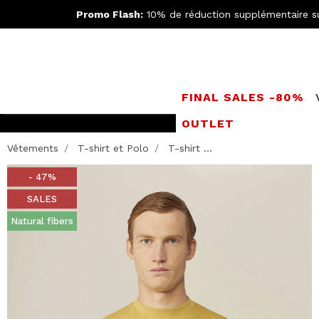
Promo Flash:
10% de réduction supplémentaire s
FINAL SALES -80%
OUTLET
LIVRAISO
Vêtements
T-shirt et Polo
T-shirt ...
- 47%
SALES
Natural fibers