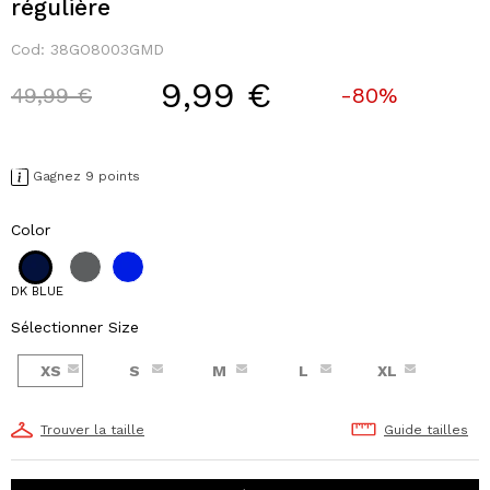
régulière
Cod:
38GO8003GMD
9,99 €
Price reduced from
to
49,99 €
-80%
Gagnez 9 points
Color
DK BLUE
Sélectionner Size
XS
S
M
L
XL
Trouver la taille
Guide tailles