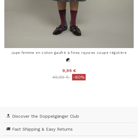
Jupe femme en coton gaufré à fines rayures coupe régulière
9,99 €
Price reduced from
to
49,99 €
-80%
5 out of 5 Customer Rating
🔝 Discover the Doppelgänger Club
🚚 Fast Shipping & Easy Returns