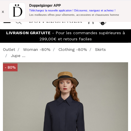
Promo Flash:
10% de réduction supplémentaire sur 300€ d'achat
Doppelgänger APP
avec le code:
DOPPEL300
x
Téléchargez la nouvelle application ! Découvrez, naviguez et achetez !
Les meilleures offres pour vêtements, accessoires et chaussures homme
0
LIVRAISON GRATUITE
- Pour les commandes supérieures à
299,00€ et retours faciles
Outlet
Woman -80%
Clothing -80%
Skirts
Jupe ...
- 80%