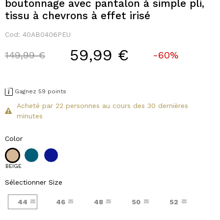
boutonnage avec pantalon à simple pli,
tissu à chevrons à effet irisé
Cod:
40AB0406PEU
59,99 €
Price reduced from
to
149,99 €
-60%
Gagnez 59 points
Acheté par 22 personnes au cours des 30 dernières
minutes
Color
BEIGE
Sélectionner Size
44
46
48
50
52