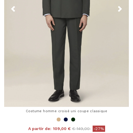
Costume homme croisé uni coupe classique
Price reduced from
to
A partir de:
109,00 €
€ 149,00
-27%