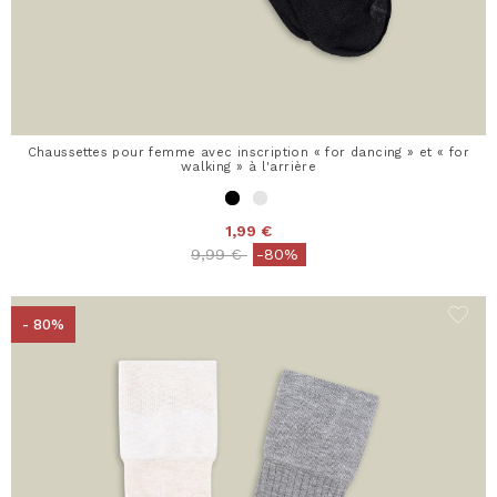
Chaussettes pour femme avec inscription « for dancing » et « for
walking » à l'arrière
1,99 €
Price reduced from
to
9,99 €
-80%
- 80%