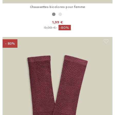
Chaussettes bicolores pour femme
1,99 €
Price reduced from
to
9,99 €
-80%
- 80%