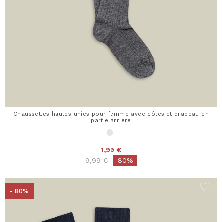
Chaussettes hautes unies pour femme avec côtes et drapeau en
partie arrière
1,99 €
Price reduced from
to
9,99 €
-80%
- 80%