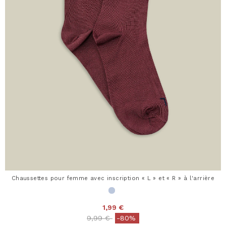
Chaussettes pour femme avec inscription « L » et « R » à l'arrière
1,99 €
Price reduced from
to
9,99 €
-80%