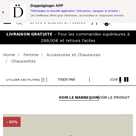
Promo Flash:
10% de réduction supplémentaire sur 300€ d'achat
Doppelgänger APP
avec le code:
DOPPEL300
x
Téléchargez la nouvelle application ! Découvrez, naviguez et achetez !
Les meilleures offres pour vêtements, accessoires et chaussures homme
0
LIVRAISON GRATUITE
- Pour les commandes supérieures à
299,00€ et retours faciles
Home
Femme
Accessoires et Chaussures
Chaussettes
TRIER PAR
VOIR
UTILISER DES FILTRES
VOIR LE MANNEQUIN
VOIR LE PRODUIT
- 80%