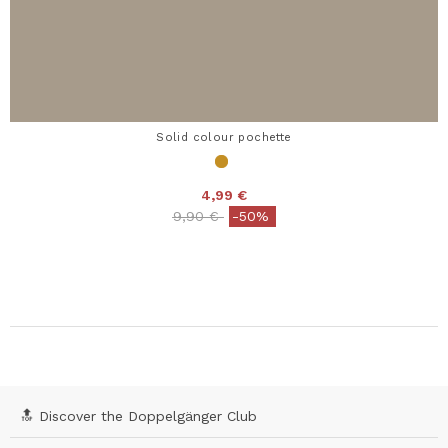
Solid colour pochette
4,99 €
Price reduced from
to
9,90 €
-50%
🔝 Discover the Doppelgänger Club