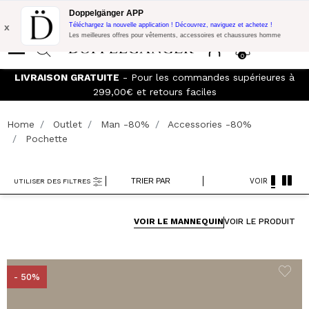
Promo Flash:
10% de réduction supplémentaire sur 300€ d'achat
Doppelgänger APP
avec le code:
DOPPEL300
x
Téléchargez la nouvelle application ! Découvrez, naviguez et achetez !
Les meilleures offres pour vêtements, accessoires et chaussures homme
0
LIVRAISON GRATUITE
- Pour les commandes supérieures à
299,00€ et retours faciles
Home
Outlet
Man -80%
Accessories -80%
Pochette
TRIER PAR
VOIR
UTILISER DES FILTRES
VOIR LE MANNEQUIN
VOIR LE PRODUIT
- 50%