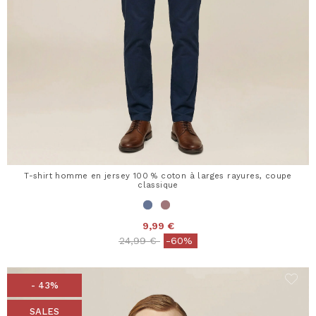
T-shirt homme en jersey 100 % coton à larges rayures, coupe
classique
9,99 €
Price reduced from
to
24,99 €
-60%
- 43%
SALES