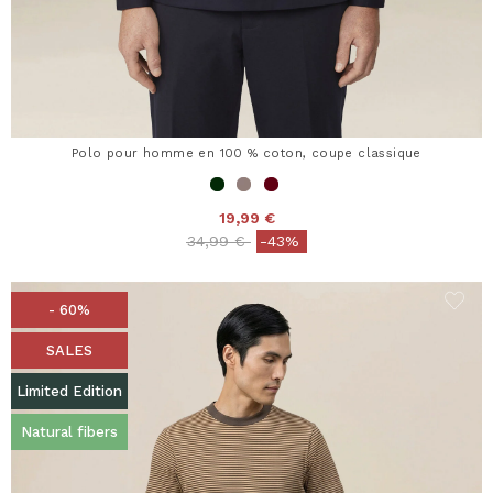
Polo pour homme en 100 % coton, coupe classique
19,99 €
Price reduced from
to
34,99 €
-43%
- 60%
SALES
Limited Edition
Natural fibers