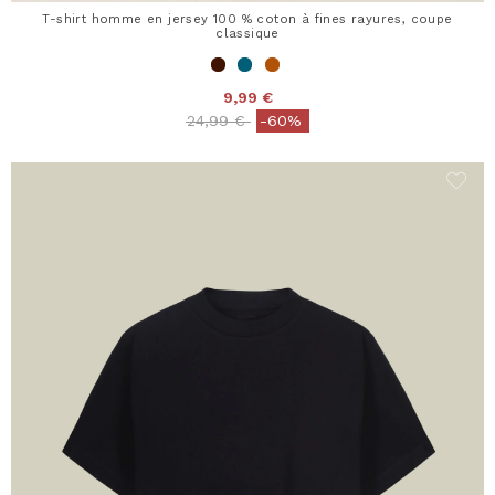
T-shirt homme en jersey 100 % coton à fines rayures, coupe
classique
9,99 €
Price reduced from
to
24,99 €
-60%