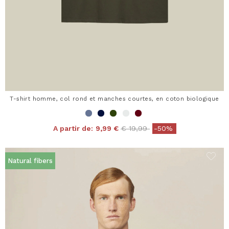
T-shirt homme, col rond et manches courtes, en coton biologique
Price reduced from
to
A partir de:
9,99 €
€ 19,99
-50%
Natural fibers