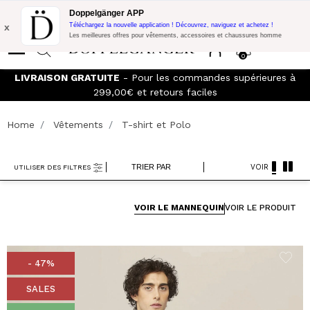
Promo Flash:
10% de réduction supplémentaire sur 300€ d'achat
Doppelgänger APP
avec le code:
DOPPEL300
x
Téléchargez la nouvelle application ! Découvrez, naviguez et achetez !
Les meilleures offres pour vêtements, accessoires et chaussures homme
0
s à
Rejoignez le
Doppelganger Club!
Découvrez tous les
avantages et
les réductions allant jusqu'à -20%
Home
Vêtements
T-shirt et Polo
TRIER PAR
VOIR
UTILISER DES FILTRES
VOIR LE MANNEQUIN
VOIR LE PRODUIT
- 47%
SALES