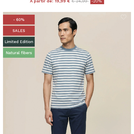
Price reduced from
to
A partir de:
19,99 €
€ 24,99
-20%
- 60%
SALES
Limited Edition
Natural fibers