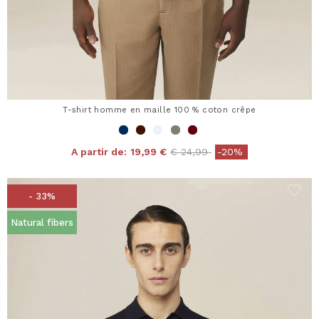
T-shirt homme en maille 100 % coton crêpe
Price reduced from
to
A partir de:
19,99 €
€ 24,99
-20%
- 33%
Natural fibers