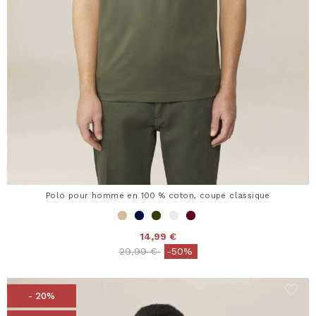
Polo pour homme en 100 % coton, coupe classique
14,99 €
Price reduced from
to
29,99 €
-50%
- 20%