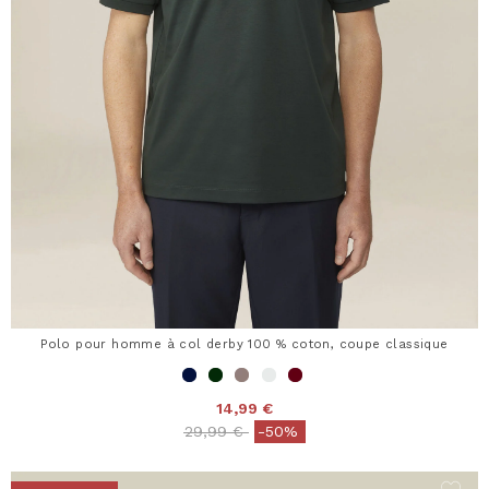
Polo pour homme à col derby 100 % coton, coupe classique
14,99 €
Price reduced from
to
29,99 €
-50%