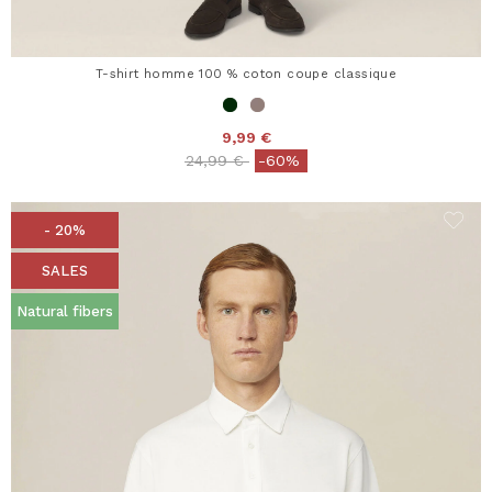
T-shirt homme 100 % coton coupe classique
9,99 €
Price reduced from
to
24,99 €
-60%
- 20%
SALES
Natural fibers