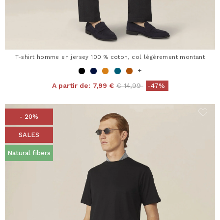
T-shirt homme en jersey 100 % coton, col légèrement montant
+
Price reduced from
to
A partir de:
7,99 €
€ 14,99
-47%
- 20%
SALES
Natural fibers