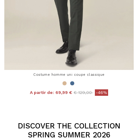
Costume homme uni coupe classique
Price reduced from
to
A partir de:
69,99 €
€ 129,00
-46%
4,3 out of 5 Customer Rating
DISCOVER THE COLLECTION
SPRING SUMMER 2026