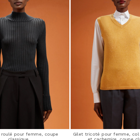
l roulé pour femme, coupe
Gilet tricoté pour femme, col 
classique
et cachemire, coupe cl