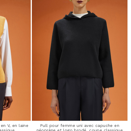
en V, en laine
Pull pour femme uni avec capuche en
assique
néoprène et logo brodé, coupe classique