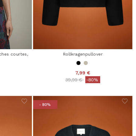
hes courtes,
Rollkragenpullover
7,99 €
Price reduced from
to
39,99 €
-80%
from
- 80%