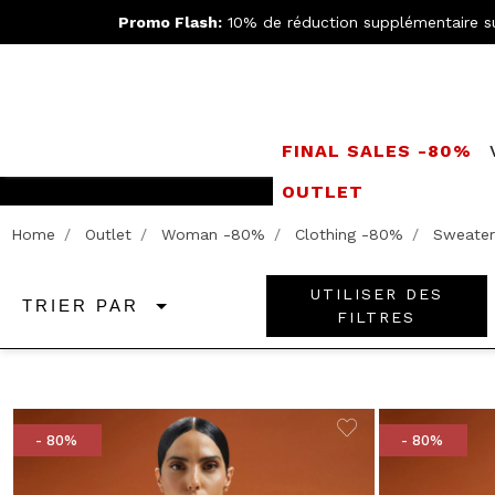
Promo Flash:
10% de réduction supplémentaire s
FINAL SALES -80%
OUTLET
Rejoignez le
Doppe
Home
Outlet
Woman -80%
Clothing -80%
Sweater
UTILISER DES
TRIER PAR
FILTRES
- 80%
- 80%