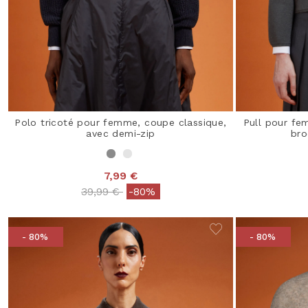
Polo tricoté pour femme, coupe classique,
Pull pour fe
avec demi-zip
bro
7,99 €
Price reduced from
to
39,99 €
-80%
- 80%
- 80%