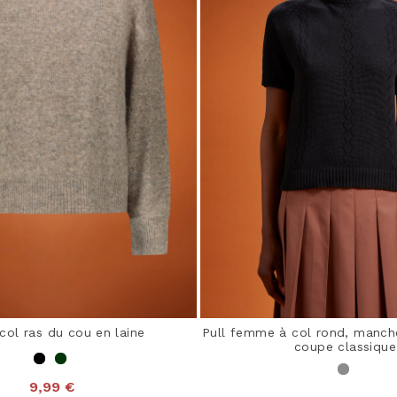
 col ras du cou en laine
Pull femme à col rond, manch
coupe classique
9,99 €