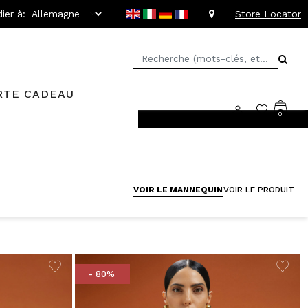
ier à:
Store Locator
RTE CADEAU
0
llant jusqu'à -20%
VOIR LE MANNEQUIN
VOIR LE PRODUIT
- 80%