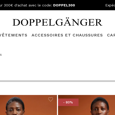
ur 300€ d'achat avec le code:
DOPPEL300
Expéd
VÊTEMENTS
ACCESSOIRES ET CHAUSSURES
CA
lganger Club!
Découvrez tous les avantages et
les réductions a
s
- 80%