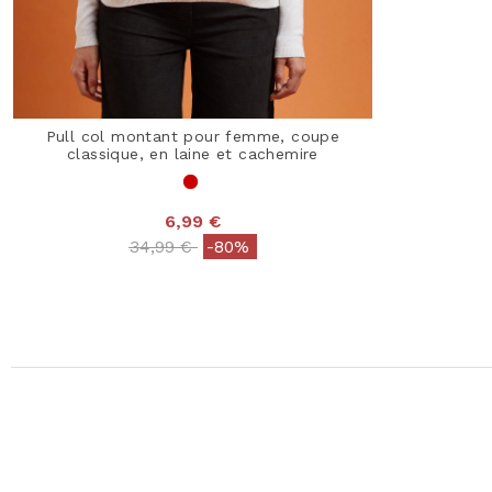
Pull col montant pour femme, coupe
classique, en laine et cachemire
6,99 €
Price reduced from
to
34,99 €
-80%