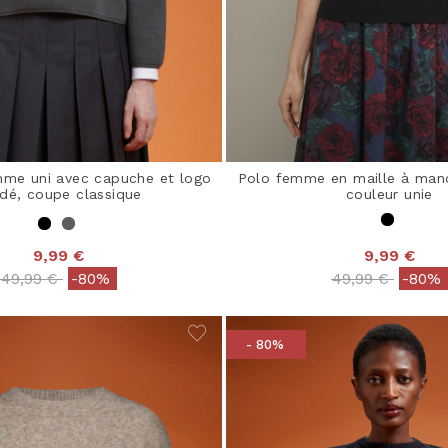
mme uni avec capuche et logo
Polo femme en maille à manc
dé, coupe classique
couleur unie
9,99 €
9,99 €
Price reduced from
to
Price reduced 
to
49,99 €
-80%
49,99 €
-80%
- 80%