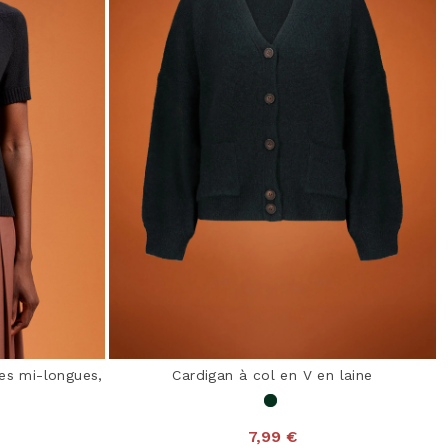
es mi-longues,
Cardigan à col en V en laine
7,99 €