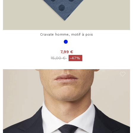
Cravate homme, motif à pois
7,99 €
Price reduced from
to
15,00 €
-47%