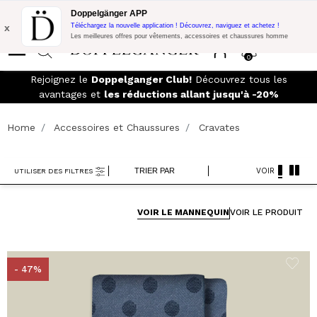
Promo Flash:
10% de réduction supplémentaire sur 300€ d'achat
Doppelgänger APP
avec le code:
DOPPEL300
x
Téléchargez la nouvelle application ! Découvrez, naviguez et achetez !
Les meilleures offres pour vêtements, accessoires et chaussures homme
0
LIVRAISON GRATUITE
- Pour les commandes supérieures à
149,90€ et retours faciles
Home
Accessoires et Chaussures
Cravates
TRIER PAR
VOIR
UTILISER DES FILTRES
VOIR LE MANNEQUIN
VOIR LE PRODUIT
- 47%