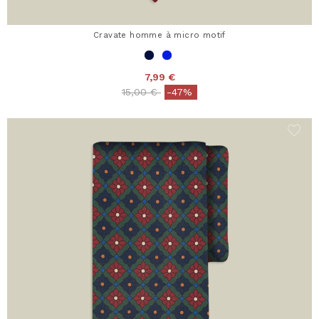
Cravate homme à micro motif
7,99 €
Price reduced from
to
15,00 €
-47%