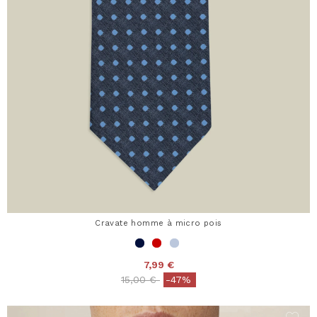
Cravate homme à micro pois
7,99 €
Price reduced from
to
15,00 €
-47%