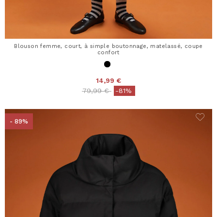
Blouson femme, court, à simple boutonnage, matelassé, coupe
confort
14,99 €
Price reduced from
to
79,99 €
-81%
- 89%