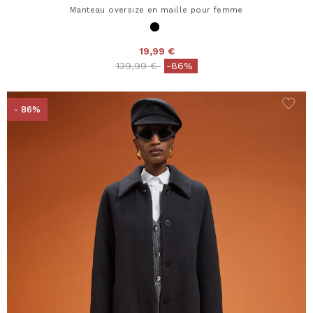
Manteau oversize en maille pour femme
19,99 €
Price reduced from
to
139,99 €
-86%
- 86%