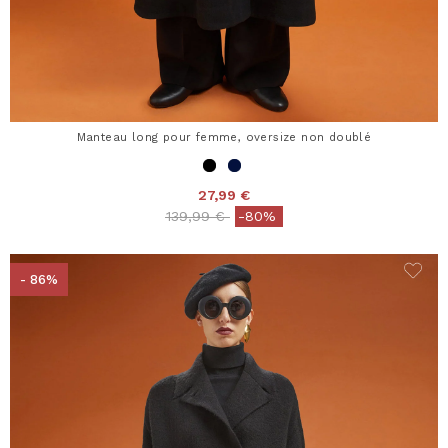
Manteau long pour femme, oversize non doublé
27,99 €
Price reduced from
to
139,99 €
-80%
- 86%