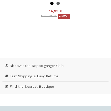
14,99 €
Price reduced from
to
139,99 €
-89%
🔝 Discover the Doppelgänger Club
🚚 Fast Shipping & Easy Returns
🌍 Find the Nearest Boutique