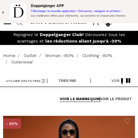
Promo Flash:
10% de réduction supplémentaire sur 300€ d'achat
Doppelgänger APP
avec le code:
DOPPEL300
x
Téléchargez la nouvelle application ! Découvrez, naviguez et achetez !
Les meilleures offres pour vêtements, accessoires et chaussures homme
0
LIVRAISON GRATUITE
- Pour les commandes supérieures à
299,00€ et retours faciles
Home
Outlet
Woman -80%
Clothing -80%
Outerwear
TRIER PAR
VOIR
UTILISER DES FILTRES
VOIR LE MANNEQUIN
VOIR LE PRODUIT
- 80%