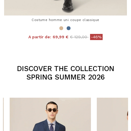
Costume homme uni coupe classique
Price reduced from
to
A partir de:
69,99 €
€ 129,00
-46%
4,3 out of 5 Customer Rating
DISCOVER THE COLLECTION
SPRING SUMMER 2026