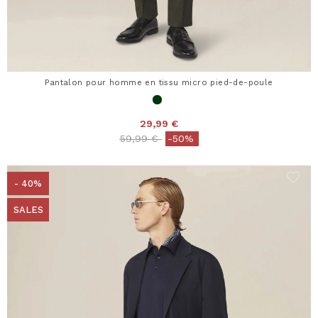
Pantalon pour homme en tissu micro pied-de-poule
29,99 €
Price reduced from
to
59,99 €
-50%
- 40%
SALES