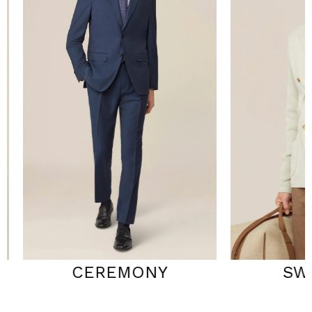
CEREMONY
SWEA