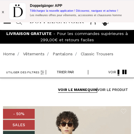
Promo Flash:
10% de réduction supplémentaire sur 300€ d'achat
Doppelgänger APP
avec le code:
DOPPEL300
x
Téléchargez la nouvelle application ! Découvrez, naviguez et achetez !
Les meilleures offres pour vêtements, accessoires et chaussures homme
0
LIVRAISON GRATUITE
- Pour les commandes supérieures à
299,00€ et retours faciles
Home
Vêtements
Pantalons
Classic Trousers
TRIER PAR
VOIR
UTILISER DES FILTRES
VOIR LE MANNEQUIN
VOIR LE PRODUIT
- 50%
SALES