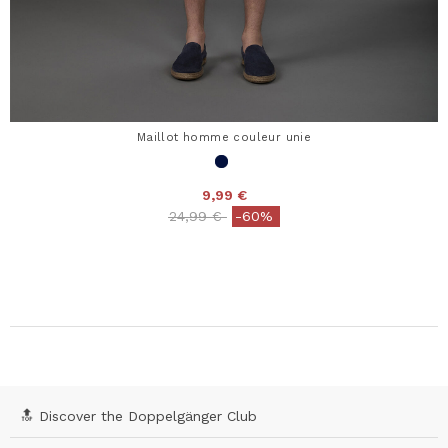
Maillot homme couleur unie
9,99 €
Price reduced from
to
24,99 €
-60%
🔝 Discover the Doppelgänger Club