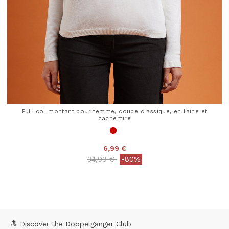
Pull col montant pour femme, coupe classique, en laine et
cachemire
6,99 €
Price reduced from
to
34,99 €
-80%
4,1 out of 5 Customer Rating
🔝 Discover the Doppelgänger Club