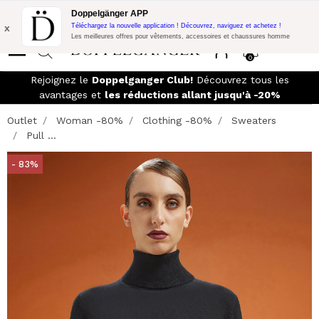
Promo Flash:
10% de réduction supplémentaire sur 300€ d'achat
Doppelgänger APP
avec le code:
DOPPEL300
x
Téléchargez la nouvelle application ! Découvrez, naviguez et achetez !
Les meilleures offres pour vêtements, accessoires et chaussures homme
0
Rejoignez le
Doppelganger Club!
Découvrez tous les
avantages et
les réductions allant jusqu'à -20%
Outlet
Woman -80%
Clothing -80%
Sweaters
Pull ...
- 83%