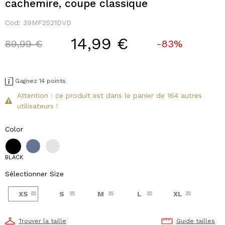
cachemire, coupe classique
Cod:
39MF2521DVD
14,99 €
Price reduced from
to
89,99 €
-83%
Gagnez 14 points
Attention : ce produit est dans le panier de 164 autres
utilisateurs !
Color
BLACK
Sélectionner Size
XS
S
M
L
XL
Trouver la taille
Guide tailles