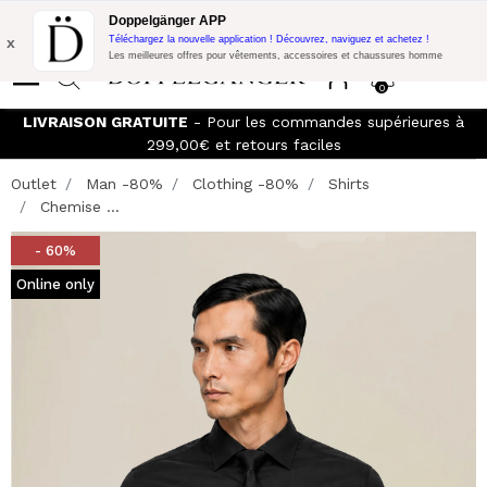
Promo Flash:
10% de réduction supplémentaire sur 300€ d'achat
Doppelgänger APP
avec le code:
DOPPEL300
x
Téléchargez la nouvelle application ! Découvrez, naviguez et achetez !
Les meilleures offres pour vêtements, accessoires et chaussures homme
0
LIVRAISON GRATUITE
- Pour les commandes supérieures à
299,00€ et retours faciles
Outlet
Man -80%
Clothing -80%
Shirts
Chemise ...
- 60%
Online only