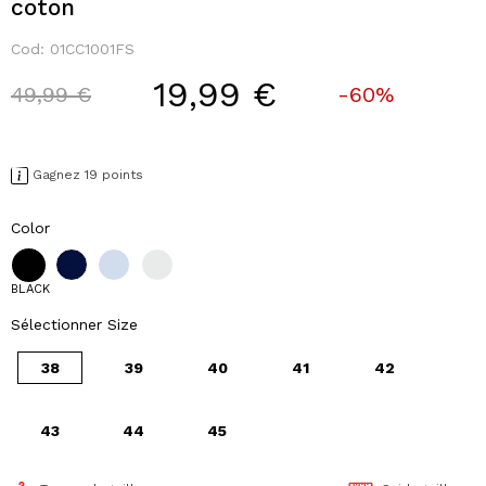
coton
Cod:
01CC1001FS
19,99 €
Price reduced from
to
49,99 €
-60%
Gagnez 19 points
Color
BLACK
Sélectionner Size
38
39
40
41
42
43
44
45