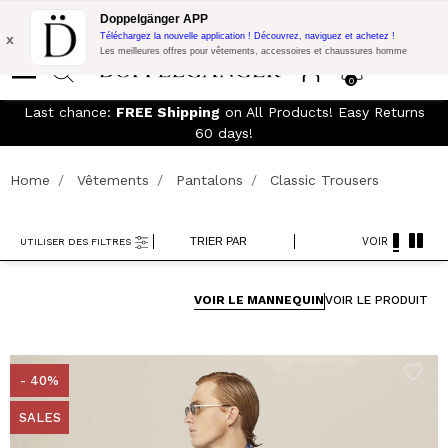
LIVRAISON GRATUITE!
10% de réduction supplémentaire sur 300€
Doppelgänger APP
d'achat avec le code:
DOPPEL300
x
Téléchargez la nouvelle application ! Découvrez, naviguez et achetez !
Les meilleures offres pour vêtements, accessoires et chaussures homme
0
Last chance:
FREE Shipping
on All Products! Easy Returns
60 days!
Home
Vêtements
Pantalons
Classic Trousers
TRIER PAR
VOIR
UTILISER DES FILTRES
VOIR LE MANNEQUIN
VOIR LE PRODUIT
- 40%
SALES