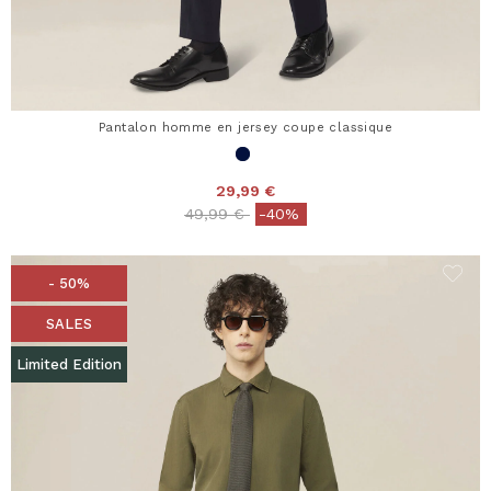
Pantalon homme en jersey coupe classique
29,99 €
Price reduced from
to
49,99 €
-40%
- 50%
SALES
Limited Edition