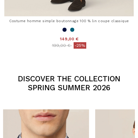
Costume homme simple boutonnage 100 % lin coupe classique
149,00 €
Price reduced from
to
199,00 €
-25%
3,2 out of 5 Customer Rating
DISCOVER THE COLLECTION
SPRING SUMMER 2026