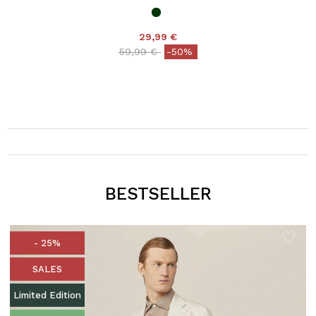
29,99 €
Price reduced from
to
59,99 €
-50%
BESTSELLER
- 25%
SALES
Limited Edition