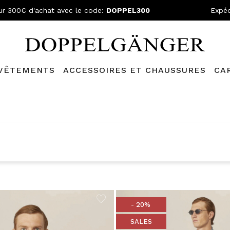
ur 300€ d'achat avec le code:
DOPPEL300
Expéd
VÊTEMENTS
ACCESSOIRES ET CHAUSSURES
CA
lganger Club!
Découvrez tous les avantages et
les réductions a
- 20%
SALES