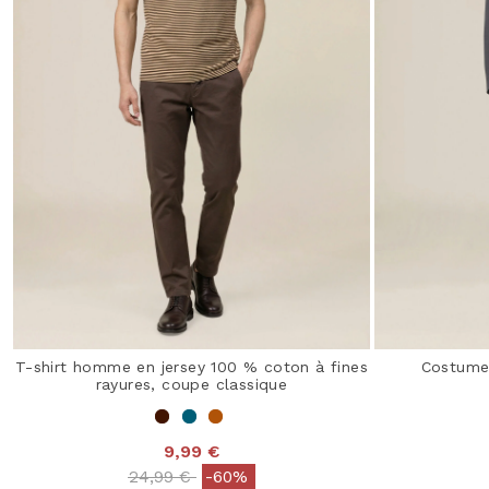
T-shirt homme en jersey 100 % coton à fines
Costume 
rayures, coupe classique
9,99 €
Price reduced from
to
24,99 €
-60%