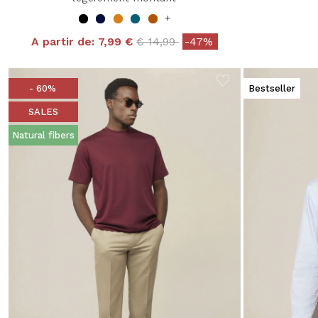
+
Price reduced from
to
A partir de:
7,99 €
€ 14,99
-47%
- 60%
Bestseller
SALES
Natural fibers