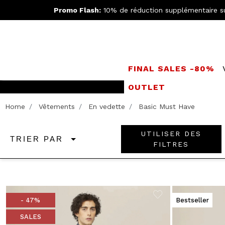
Promo Flash:
10% de réduction supplémentaire s
FINAL SALES -80%
OUTLET
Rejoignez le
Doppe
Home
Vêtements
En vedette
Basic Must Have
UTILISER DES
TRIER PAR
FILTRES
- 47%
Bestseller
SALES