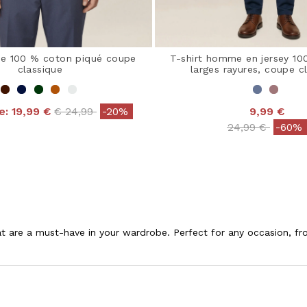
e 100 % coton piqué coupe
T-shirt homme en jersey 10
classique
larges rayures, coupe c
Price reduced from
to
e:
19,99 €
€ 24,99
-20%
9,99 €
Price reduced 
to
24,99 €
-60%
that are a must-have in your wardrobe. Perfect for any occasion,