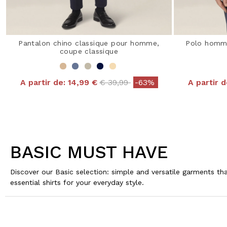
Pantalon chino classique pour homme,
Polo homm
coupe classique
Price reduced from
to
A partir de:
14,99 €
€ 39,99
-63%
A partir d
BASIC MUST HAVE
Discover our Basic selection: simple and versatile garments 
essential shirts for your everyday style.