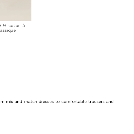
0 % coton à
lassique
from
 from mix-and-match dresses to comfortable trousers and