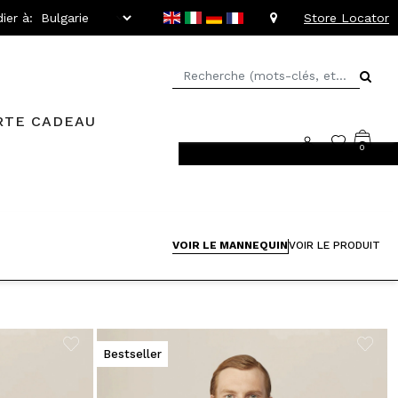
ier à:
Store Locator
RTE CADEAU
0
llant jusqu'à -20%
VOIR LE MANNEQUIN
VOIR LE PRODUIT
Bestseller