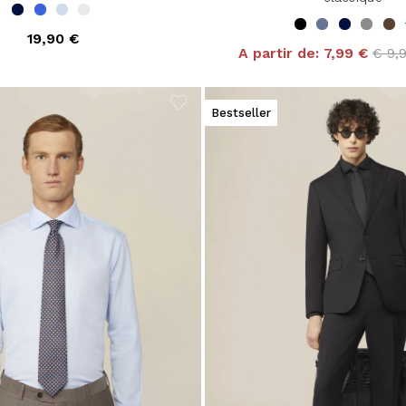
19,90 €
Pric
A partir de:
7,99 €
€ 9,
Bestseller