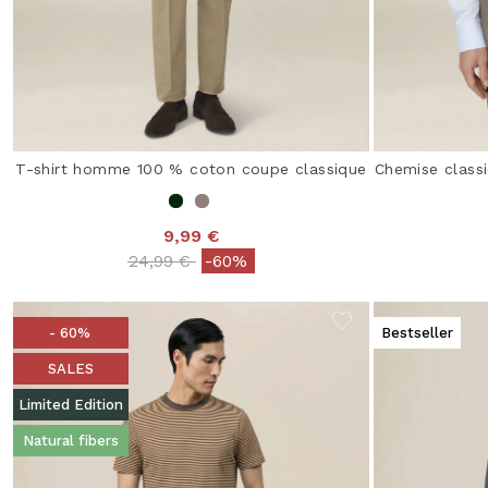
T-shirt homme 100 % coton coupe classique
Chemise class
9,99 €
Price reduced from
to
24,99 €
-60%
- 60%
Bestseller
SALES
Limited Edition
Natural fibers