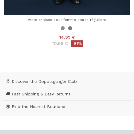
Veste croisée pour femme coupe régulière
14,99 €
Price reduced from
to
79,99 €
-81%
3,8 out of 5 Customer Rating
🔝 Discover the Doppelgänger Club
🚚 Fast Shipping & Easy Returns
🌍 Find the Nearest Boutique