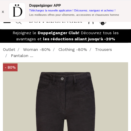
Promo Flash:
10% de réduction supplémentaire sur 300€ d'achat
Doppelgänger APP
avec le code:
DOPPEL300
x
Téléchargez la nouvelle application ! Découvrez, naviguez et achetez !
Les meilleures offres pour vêtements, accessoires et chaussures homme
0
Rejoignez le
Doppelganger Club!
Découvrez tous les
avantages et
les réductions allant jusqu'à -20%
Outlet
Woman -80%
Clothing -80%
Trousers
Pantalon ...
- 80%