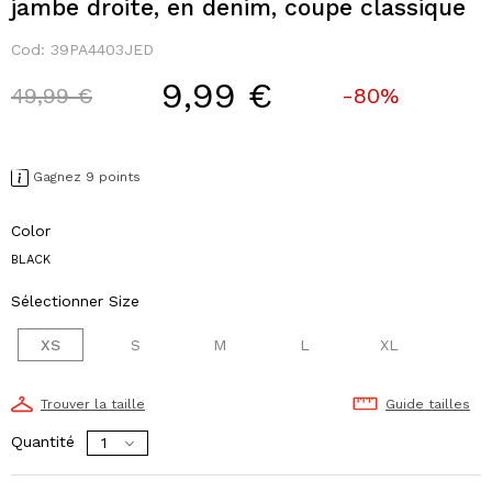
jambe droite, en denim, coupe classique
Cod:
39PA4403JED
9,99 €
Price reduced from
to
49,99 €
-80%
Gagnez 9 points
Color
BLACK
Sélectionner Size
XS
S
M
L
XL
Trouver la taille
Guide tailles
Quantité