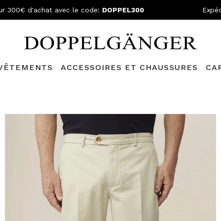
ur 300€ d'achat avec le code:
DOPPEL300
Expéd
VÊTEMENTS
ACCESSOIRES ET CHAUSSURES
CA
lganger Club!
Découvrez tous les avantages et
les réductions a