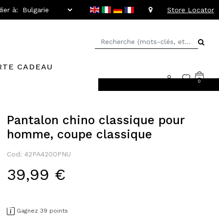
ier à:
Store Locator
RTE CADEAU
0
llant jusqu'à -20%
Pantalon chino classique pour
homme, coupe classique
Cod: 42PA4200PNU
39,99 €
Gagnez 39 points