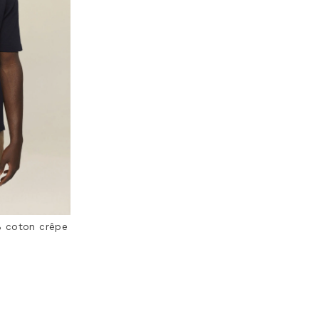
% coton crêpe
ting