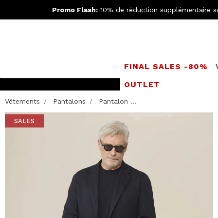
Promo Flash:
10% de réduction supplémentaire s
FINAL SALES -80%
OUTLET
Rejoignez le
Doppe
Vêtements
Pantalons
Pantalon ...
SALES