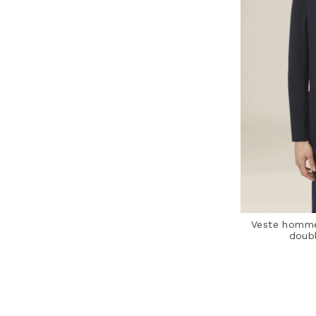
Veste homme
doubl
3,3 