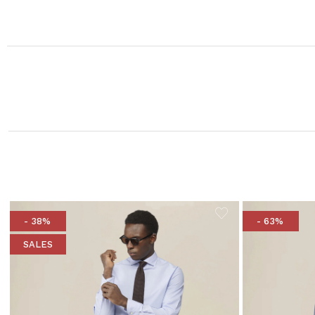
- 38%
- 63%
SALES