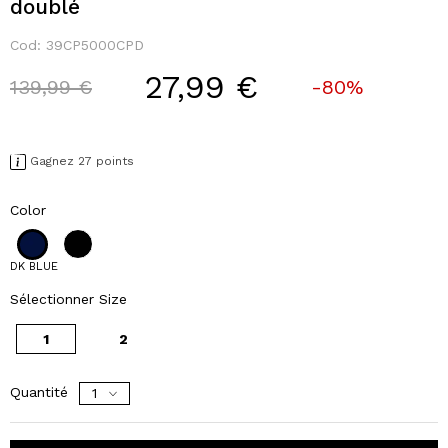
doublé
Cod:
39CP5000CPD
27,99 €
Price reduced from
to
139,99 €
-80%
Gagnez 27 points
Color
DK BLUE
Sélectionner Size
1
2
Quantité