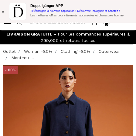
Promo Flash:
10% de réduction supplémentaire sur 300€ d'achat
Doppelgänger APP
avec le code:
DOPPEL300
x
Téléchargez la nouvelle application ! Découvrez, naviguez et achetez !
Les meilleures offres pour vêtements, accessoires et chaussures homme
0
LIVRAISON GRATUITE
- Pour les commandes supérieures à
299,00€ et retours faciles
Outlet
Woman -80%
Clothing -80%
Outerwear
Manteau ...
- 80%