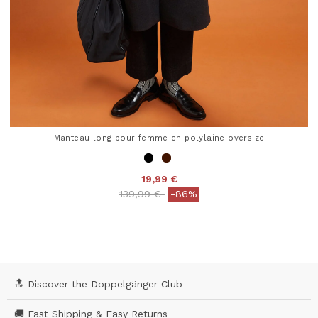
Manteau long pour femme en polylaine oversize
19,99 €
Price reduced from
to
139,99 €
-86%
4 out of 5 Customer Rating
🔝 Discover the Doppelgänger Club
🚚 Fast Shipping & Easy Returns