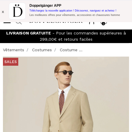
Promo Flash:
10% de réduction supplémentaire sur 300€ d'achat
Doppelgänger APP
avec le code:
DOPPEL300
x
Téléchargez la nouvelle application ! Découvrez, naviguez et achetez !
Les meilleures offres pour vêtements, accessoires et chaussures homme
0
LIVRAISON GRATUITE
- Pour les commandes supérieures à
299,00€ et retours faciles
Vêtements
Costumes
Costume ...
SALES