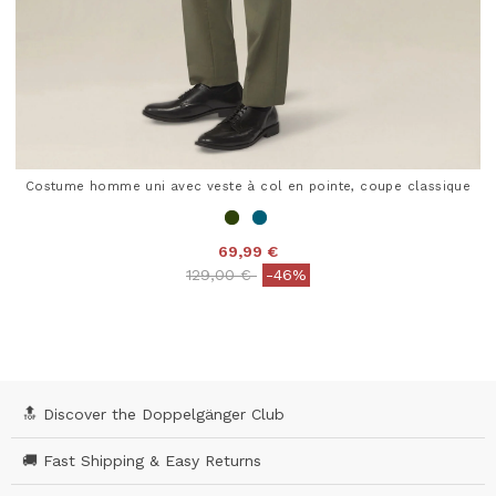
Costume homme uni avec veste à col en pointe, coupe classique
69,99 €
Price reduced from
to
129,00 €
-46%
5 out of 5 Customer Rating
🔝 Discover the Doppelgänger Club
🚚 Fast Shipping & Easy Returns