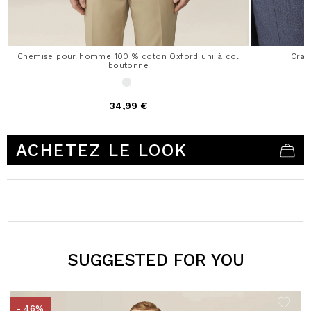
Chemise pour homme 100 % coton Oxford uni à col
Crav
boutonné
34,99 €
5 out of 5 Customer Rating
ACHETEZ LE LOOK
SUGGESTED FOR YOU
- 46%