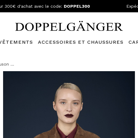
ur 300€ d'achat avec le code:
DOPPEL300
Expéd
VÊTEMENTS
ACCESSOIRES ET CHAUSSURES
CA
N GRATUITE
- Pour les commandes supérieures à 299,00€ et retou
uson ...