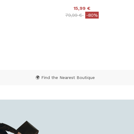
15,99 €
Price reduced from
to
79,99 €
-80%
 from
4,1 out of 5 Customer Rating
 Rating
🌍 Find the Nearest Boutique