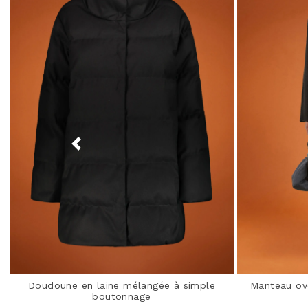
Doudoune en laine mélangée à simple
Manteau ov
boutonnage