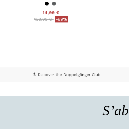
14,99 €
Price reduced from
to
139,99 €
-89%
4,1
3,9 out of 5 Customer Rating
🔝 Discover the Doppelgänger Club
S’ab