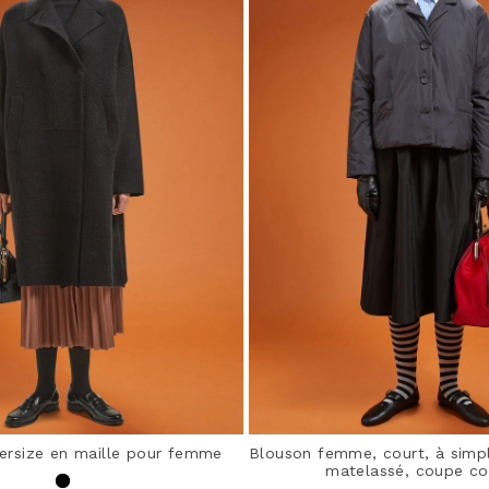
ersize en maille pour femme
Blouson femme, court, à simp
matelassé, coupe co