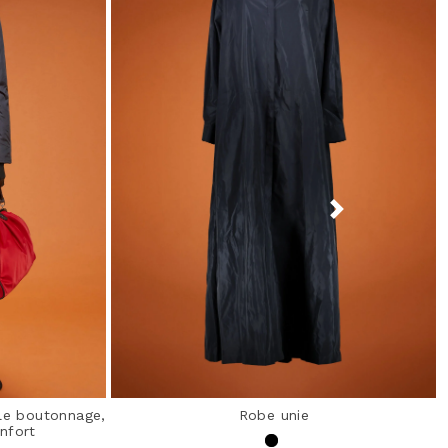
le boutonnage,
Robe unie
nfort