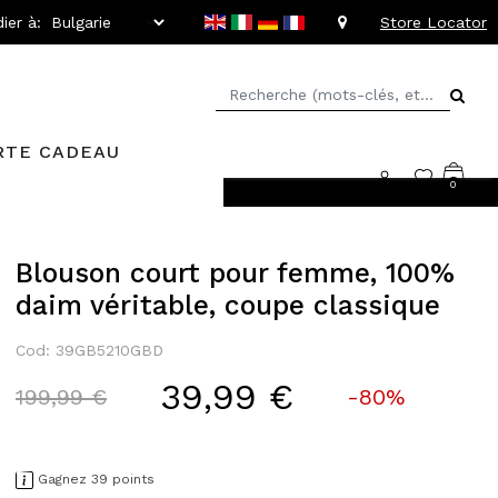
ier à:
Store Locator
RTE CADEAU
0
rs faciles
Blouson court pour femme, 100%
daim véritable, coupe classique
Cod: 39GB5210GBD
39,99 €
Price reduced from
to
199,99 €
-80%
Gagnez 39 points