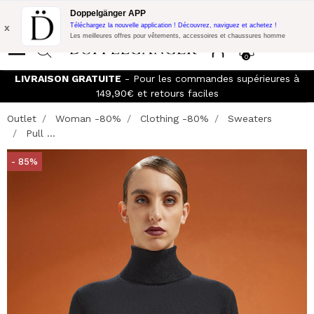
Promo Flash:
10% de réduction supplémentaire sur 300€ d'achat
Doppelgänger APP
avec le code:
DOPPEL300
x
Téléchargez la nouvelle application ! Découvrez, naviguez et achetez !
Les meilleures offres pour vêtements, accessoires et chaussures homme
0
LIVRAISON GRATUITE
- Pour les commandes supérieures à
149,90€ et retours faciles
Outlet
Woman -80%
Clothing -80%
Sweaters
Pull ...
- 85%