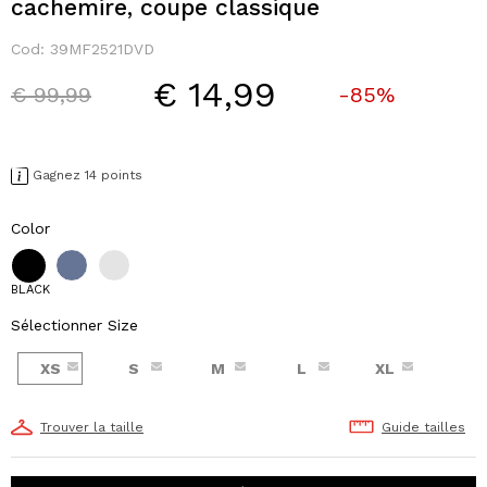
cachemire, coupe classique
Cod:
39MF2521DVD
€ 14,99
Price reduced from
to
€ 99,99
-85%
Gagnez 14 points
Color
BLACK
Sélectionner Size
XS
S
M
L
XL
Trouver la taille
Guide tailles