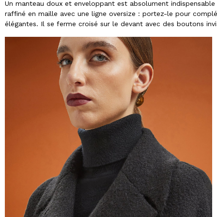
Un manteau doux et enveloppant est absolument indispensable 
raffiné en maille avec une ligne oversize : portez-le pour compl
élégantes. Il se ferme croisé sur le devant avec des boutons invis