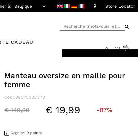
ier à:
Store Locator
RTE CADEAU
0
llant jusqu'à -20%
Manteau oversize en maille pour
femme
Cod: 39CP5003CPD
€ 19,99
Price reduced from
to
€ 149,99
-87%
Gagnez 19 points