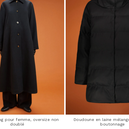
ng pour femme, oversize non
Doudoune en laine mélang
doublé
boutonnage