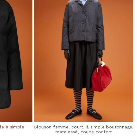
ée à simple
Blouson femme, court, à simple boutonnage,
matelassé, coupe confort