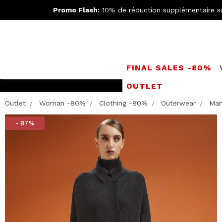
Promo Flash:
10% de réduction supplémentaire s
FINAL SALES -80%
OUTLET
Rejoignez le
Doppe
Outlet
Woman -80%
Clothing -80%
Outerwear
Man
- 87%