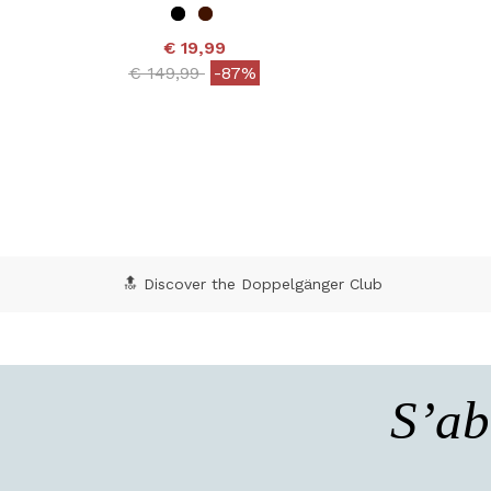
€ 19,99
Price reduced from
to
€ 149,99
-87%
4 out of 5 Customer Rating
4,8
🔝 Discover the Doppelgänger Club
S’ab