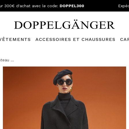
ur 300€ d'achat avec le code:
DOPPEL300
Expéd
VÊTEMENTS
ACCESSOIRES ET CHAUSSURES
CA
lganger Club!
Découvrez tous les avantages et
les réductions a
teau ...