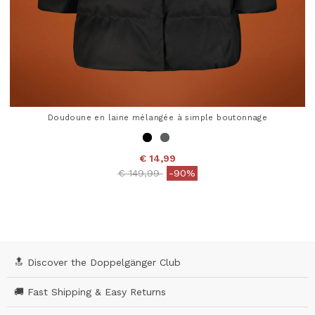
Doudoune en laine mélangée à simple boutonnage
€ 14,99
Price reduced from
to
€ 149,99
-90%
3,9 out of 5 Customer Rating
🔝 Discover the Doppelgänger Club
🚚 Fast Shipping & Easy Returns