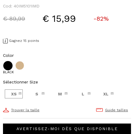
Cod:
40IM5101IMD
€ 15,99
Price reduced from
to
€ 89,99
-82%
Gagnez 15 points
Color
BLACK
Sélectionner Size
XS
S
M
L
XL
Trouver la taille
Guide tailles
AVERTISSEZ-MOI DÈS QUE DISPONIBLE