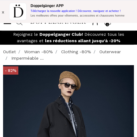
Promo Flash:
10% de réduction supplémentaire sur 300€ d'achat
Doppelgänger APP
avec le code:
DOPPEL300
x
Téléchargez la nouvelle application ! Découvrez, naviguez et achetez !
Les meilleures offres pour vêtements, accessoires et chaussures homme
0
Rejoignez le
Doppelganger Club!
Découvrez tous les
avantages et
les réductions allant jusqu'à -20%
Outlet
Woman -80%
Clothing -80%
Outerwear
Imperméable ...
- 82%