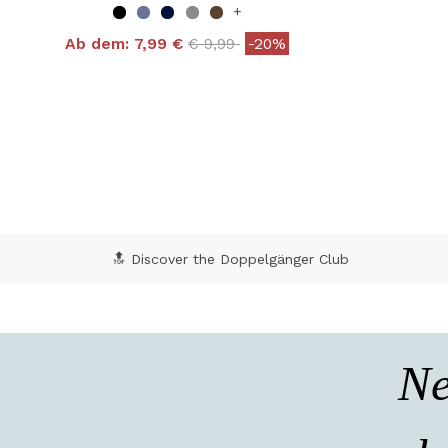
+
Price reduced from
to
Ab dem:
7,99 €
€ 9,99
-20%
4,8 out of 5 Customer Rating
5 o
🔝 Discover the Doppelgänger Club
Ne