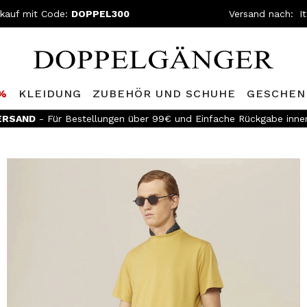
nkauf mit Code:
DOPPEL300
Versand nach:
0%
KLEIDUNG
ZUBEHÖR UND SCHUHE
GESCHEN
ERSAND
- Für Bestellungen über 99€ und Einfache Rückgabe inne