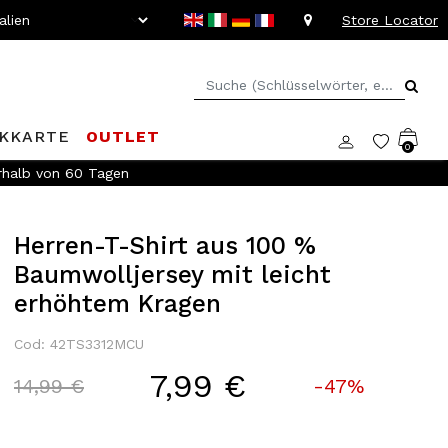
Store Locator
KKARTE
OUTLET
0
rhalb von 60 Tagen
Herren-T-Shirt aus 100 %
Baumwolljersey mit leicht
erhöhtem Kragen
Cod: 42TS3312MCU
7,99 €
Price reduced from
to
14,99 €
-47%