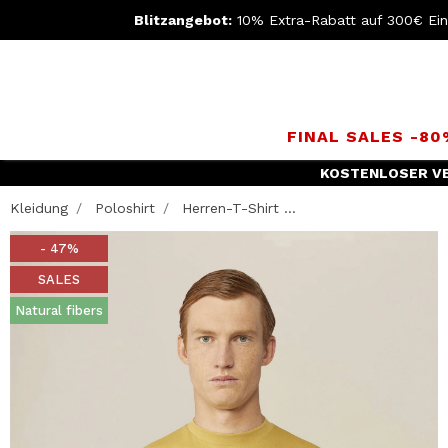
Blitzangebot:
10% Extra-Rabatt auf 300€ Ei
FINAL SALES -8
KOSTENLOSER V
Kleidung
Poloshirt
Herren-T-Shirt ...
- 47%
SALES
Natural fibers