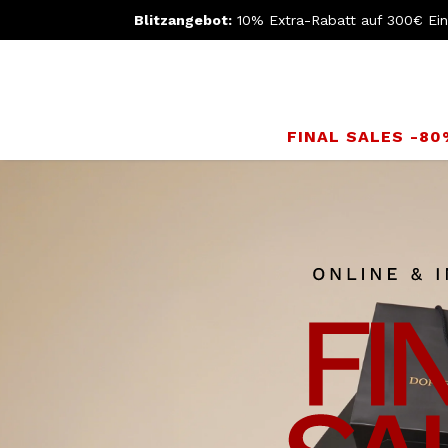
Blitzangebot:
10% Extra-Rabatt auf 300€ Ei
FINAL SALES -8