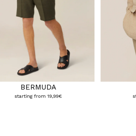
LINEN
T-
starting from
14,99€