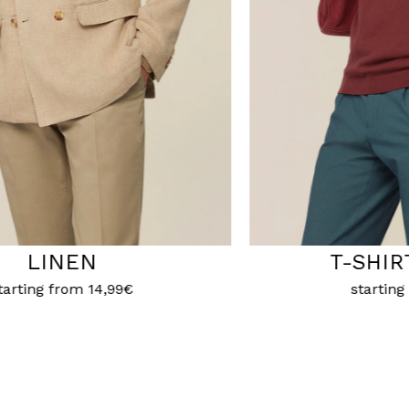
SHIRT & POLO
T
starting from
7,99€
startin