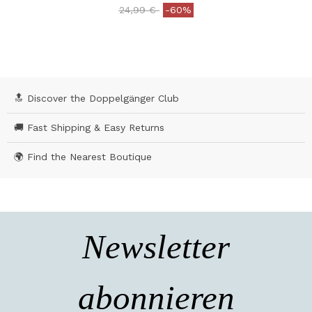
Price reduced from
to
24,99 €
-60%
5 out of 5 Customer Rating
🔝 Discover the Doppelgänger Club
🚚 Fast Shipping & Easy Returns
🌍 Find the Nearest Boutique
Newsletter
abonnieren