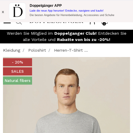
Blitzangebot:
10% Extra-Rabatt auf 300€ Einkauf mit Code:
Doppelgänger APP
DOPPEL300
x
Lade die neue App herunter! Entdecke, navigiere und kaufe!
Die besten Angebote für Herrenbekleidung, Accessoires und Schuhe
0
Werden Sie Mitglied im
Doppelganger Club!
Entdecken Sie
alle Vorteile und
Rabatte von bis zu -20%!
Kleidung
Poloshirt
Herren-T-Shirt ...
- 20%
SALES
Natural fibers