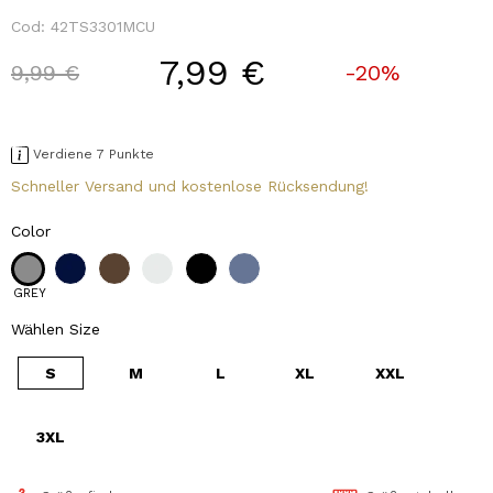
Cod:
42TS3301MCU
7,99 €
Price reduced from
to
9,99 €
-20%
Verdiene 7 Punkte
Schneller Versand und kostenlose Rücksendung!
Color
GREY
Wählen Size
S
M
L
XL
XXL
3XL