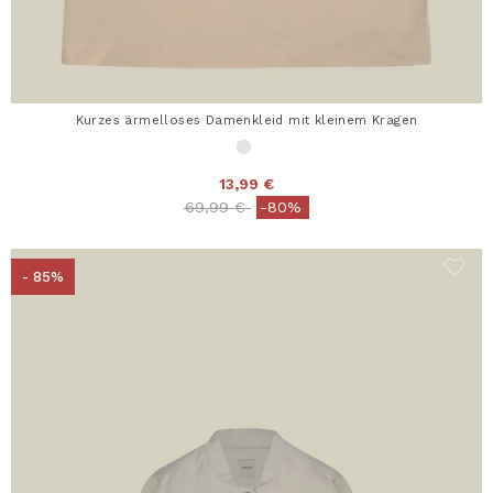
Kurzes ärmelloses Damenkleid mit kleinem Kragen
13,99 €
Price reduced from
to
69,99 €
-80%
- 85%