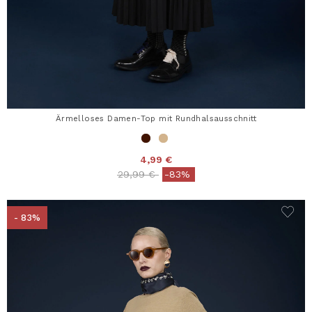
Ärmelloses Damen-Top mit Rundhalsausschnitt
4,99 €
Price reduced from
to
29,99 €
-83%
- 83%