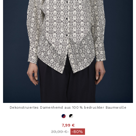
Dekonstruiertes Damenhemd aus 100 % bedruckter Baumwolle
7,99 €
Price reduced from
to
39,99 €
-80%