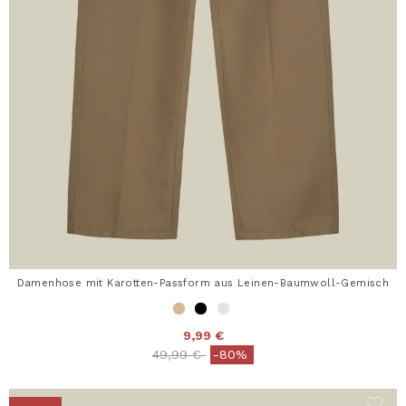
Damenhose mit Karotten-Passform aus Leinen-Baumwoll-Gemisch
9,99 €
Price reduced from
to
49,99 €
-80%