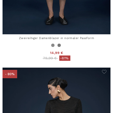
Zweireihiger Damenblazer in normaler Passform
14,99 €
Price reduced from
to
79,99 €
-81%
- 80%