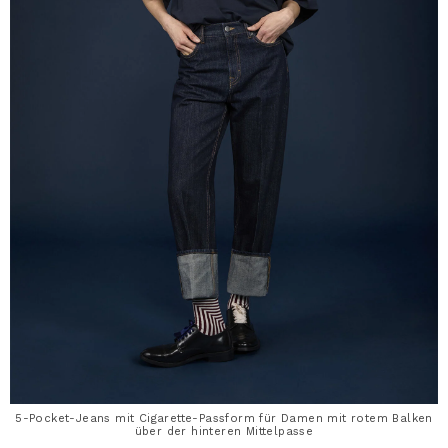
5-Pocket-Jeans mit Cigarette-Passform für Damen mit rotem Balken
über der hinteren Mittelpasse