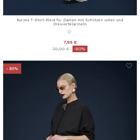
Kurzes T-Shirt-Kleid für Damen mit Schlitzen unten und
Dreiviertelärmeln
7,99 €
Price reduced from
to
39,99 €
-80%
- 80%