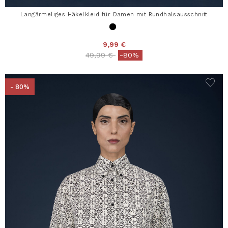
Langärmeliges Häkelkleid für Damen mit Rundhalsausschnitt
9,99 €
Price reduced from
to
49,99 €
-80%
- 80%