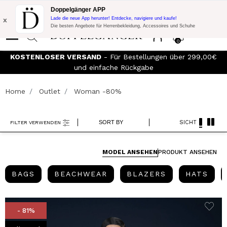
Blitzangebot:
10% Extra-Rabatt auf 300€ Einkauf mit Code:
Doppelgänger APP
DOPPEL300
x
Lade die neue App herunter! Entdecke, navigiere und kaufe!
Die besten Angebote für Herrenbekleidung, Accessoires und Schuhe
0
00€
Werden Sie Mitglied im
Doppelganger Club!
Entdecken Sie
alle Vorteile und
Rabatte von bis zu -20%!
Home
Outlet
Woman -80%
SORT BY
SICHT
FILTER VERWENDEN
MODEL ANSEHEN
PRODUKT ANSEHEN
BAGS
BEACHWEAR
BLAZERS
HAT
BAGS
BEACHWEAR
BLAZERS
HATS
- 81%