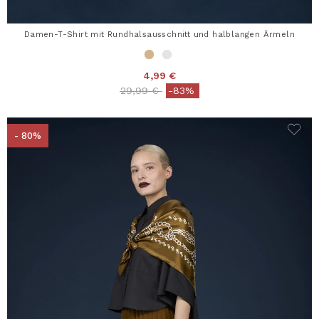
Damen-T-Shirt mit Rundhalsausschnitt und halblangen Ärmeln
4,99 €
Price reduced from
to
29,99 €
-83%
- 80%