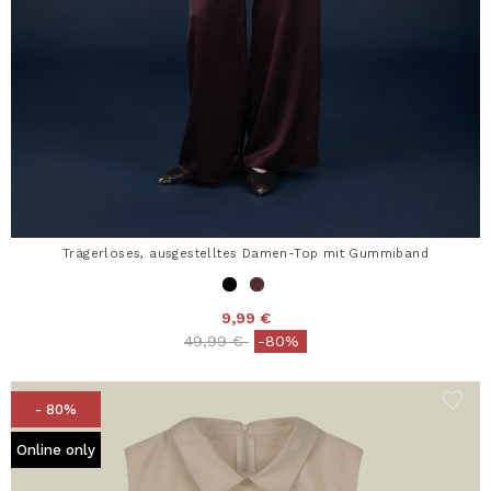
Trägerloses, ausgestelltes Damen-Top mit Gummiband
9,99 €
Price reduced from
to
49,99 €
-80%
- 80%
Online only