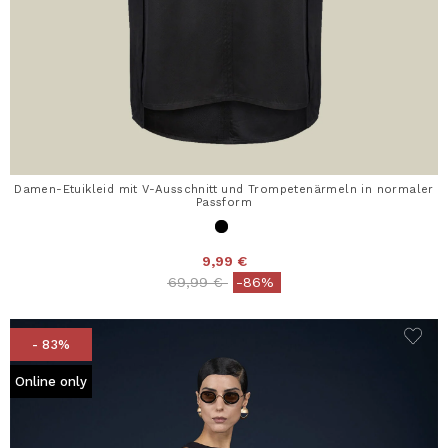
Damen-Etuikleid mit V-Ausschnitt und Trompetenärmeln in normaler
Passform
9,99 €
Price reduced from
to
69,99 €
-86%
- 83%
Online only